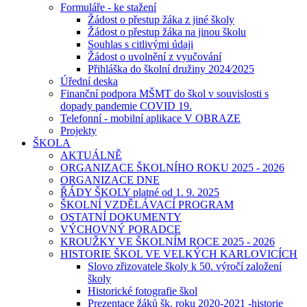
Formuláře - ke stažení
Žádost o přestup žáka z jiné školy
Žádost o přestup žáka na jinou školu
Souhlas s citlivými údaji
Žádost o uvolnění z vyučování
Přihláška do školní družiny 2024⁄2025
Úřední deska
Finanční podpora MŠMT do škol v souvislosti s
dopady pandemie COVID 19.
Telefonní - mobilní aplikace V OBRAZE
Projekty
ŠKOLA
AKTUÁLNĚ
ORGANIZACE ŠKOLNÍHO ROKU 2025 - 2026
ORGANIZACE DNE
ŘÁDY ŠKOLY platné od 1. 9. 2025
ŠKOLNÍ VZDĚLÁVACÍ PROGRAM
OSTATNÍ DOKUMENTY
VÝCHOVNÝ PORADCE
KROUŽKY VE ŠKOLNÍM ROCE 2025 - 2026
HISTORIE ŠKOL VE VELKÝCH KARLOVICÍCH
Slovo zřizovatele školy k 50. výročí založení
školy
Historické fotografie škol
Prezentace žáků šk. roku 2020-2021 -historie