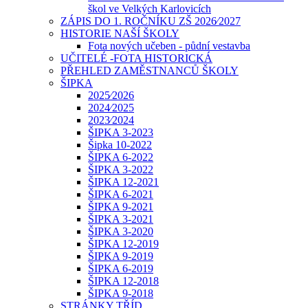
škol ve Velkých Karlovicích
ZÁPIS DO 1. ROČNÍKU ZŠ 2026⁄2027
HISTORIE NAŠÍ ŠKOLY
Fota nových učeben - půdní vestavba
UČITELÉ -FOTA HISTORICKÁ
PŘEHLED ZAMĚSTNANCŮ ŠKOLY
ŠIPKA
2025⁄2026
2024⁄2025
2023⁄2024
ŠIPKA 3-2023
Šipka 10-2022
ŠIPKA 6-2022
ŠIPKA 3-2022
ŠIPKA 12-2021
ŠIPKA 6-2021
ŠIPKA 9-2021
ŠIPKA 3-2021
ŠIPKA 3-2020
ŠIPKA 12-2019
ŠIPKA 9-2019
ŠIPKA 6-2019
ŠIPKA 12-2018
ŠIPKA 9-2018
STRÁNKY TŘÍD