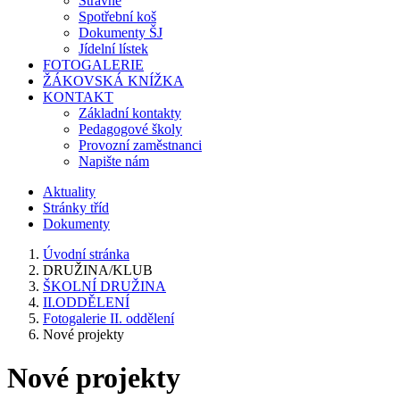
Stravné
Spotřební koš
Dokumenty ŠJ
Jídelní lístek
FOTOGALERIE
ŽÁKOVSKÁ KNÍŽKA
KONTAKT
Základní kontakty
Pedagogové školy
Provozní zaměstnanci
Napište nám
Aktuality
Stránky tříd
Dokumenty
Úvodní stránka
DRUŽINA/KLUB
ŠKOLNÍ DRUŽINA
II.ODDĚLENÍ
Fotogalerie II. oddělení
Nové projekty
Nové projekty