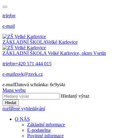
telefon
e-mail
ZÁKLADNÍ ŠKOLA
Velké Karlovice
ZÁKLADNÍ ŠKOLA
Velké Karlovice, okres Vsetín
telefon
+420 571 444 015
e-mail
zsvk@zsvk.cz
e-mail
Datová schránka:
6c9yi4z
Mapa webu
Hledaný výraz
Hledat
rozšířené vyhledávání
O NÁS
Základní informace
E-podatelna
Povinné informace