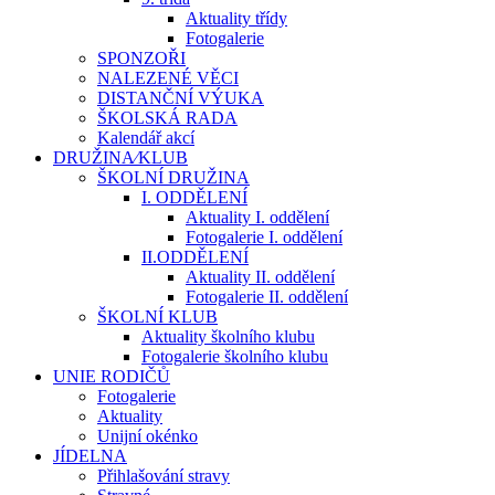
Aktuality třídy
Fotogalerie
SPONZOŘI
NALEZENÉ VĚCI
DISTANČNÍ VÝUKA
ŠKOLSKÁ RADA
Kalendář akcí
DRUŽINA⁄KLUB
ŠKOLNÍ DRUŽINA
I. ODDĚLENÍ
Aktuality I. oddělení
Fotogalerie I. oddělení
II.ODDĚLENÍ
Aktuality II. oddělení
Fotogalerie II. oddělení
ŠKOLNÍ KLUB
Aktuality školního klubu
Fotogalerie školního klubu
UNIE RODIČŮ
Fotogalerie
Aktuality
Unijní okénko
JÍDELNA
Přihlašování stravy