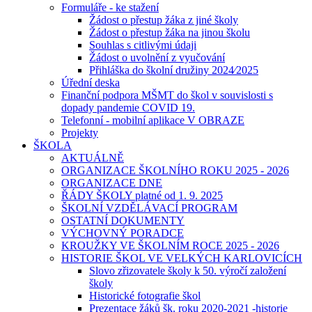
Formuláře - ke stažení
Žádost o přestup žáka z jiné školy
Žádost o přestup žáka na jinou školu
Souhlas s citlivými údaji
Žádost o uvolnění z vyučování
Přihláška do školní družiny 2024⁄2025
Úřední deska
Finanční podpora MŠMT do škol v souvislosti s
dopady pandemie COVID 19.
Telefonní - mobilní aplikace V OBRAZE
Projekty
ŠKOLA
AKTUÁLNĚ
ORGANIZACE ŠKOLNÍHO ROKU 2025 - 2026
ORGANIZACE DNE
ŘÁDY ŠKOLY platné od 1. 9. 2025
ŠKOLNÍ VZDĚLÁVACÍ PROGRAM
OSTATNÍ DOKUMENTY
VÝCHOVNÝ PORADCE
KROUŽKY VE ŠKOLNÍM ROCE 2025 - 2026
HISTORIE ŠKOL VE VELKÝCH KARLOVICÍCH
Slovo zřizovatele školy k 50. výročí založení
školy
Historické fotografie škol
Prezentace žáků šk. roku 2020-2021 -historie