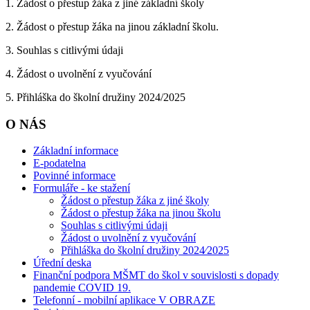
1. Žádost o přestup žáka z jiné základní školy
2. Žádost o přestup žáka na jinou základní školu.
3. Souhlas s citlivými údaji
4. Žádost o uvolnění z vyučování
5. Přihláška do školní družiny 2024/2025
O NÁS
Základní informace
E-podatelna
Povinné informace
Formuláře - ke stažení
Žádost o přestup žáka z jiné školy
Žádost o přestup žáka na jinou školu
Souhlas s citlivými údaji
Žádost o uvolnění z vyučování
Přihláška do školní družiny 2024⁄2025
Úřední deska
Finanční podpora MŠMT do škol v souvislosti s dopady
pandemie COVID 19.
Telefonní - mobilní aplikace V OBRAZE