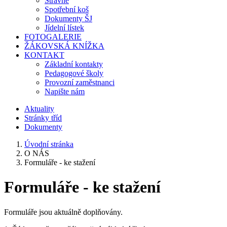
Stravné
Spotřební koš
Dokumenty ŠJ
Jídelní lístek
FOTOGALERIE
ŽÁKOVSKÁ KNÍŽKA
KONTAKT
Základní kontakty
Pedagogové školy
Provozní zaměstnanci
Napište nám
Aktuality
Stránky tříd
Dokumenty
Úvodní stránka
O NÁS
Formuláře - ke stažení
Formuláře - ke stažení
Formuláře jsou aktuálně doplňovány.