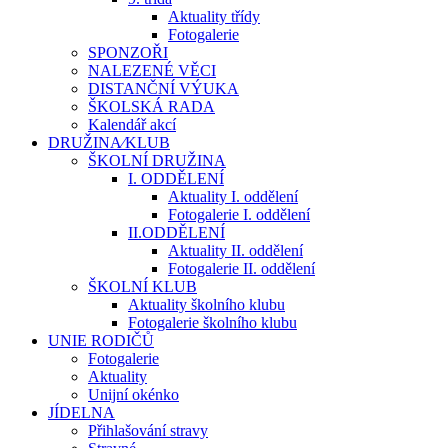
Aktuality třídy
Fotogalerie
SPONZOŘI
NALEZENÉ VĚCI
DISTANČNÍ VÝUKA
ŠKOLSKÁ RADA
Kalendář akcí
DRUŽINA⁄KLUB
ŠKOLNÍ DRUŽINA
I. ODDĚLENÍ
Aktuality I. oddělení
Fotogalerie I. oddělení
II.ODDĚLENÍ
Aktuality II. oddělení
Fotogalerie II. oddělení
ŠKOLNÍ KLUB
Aktuality školního klubu
Fotogalerie školního klubu
UNIE RODIČŮ
Fotogalerie
Aktuality
Unijní okénko
JÍDELNA
Přihlašování stravy