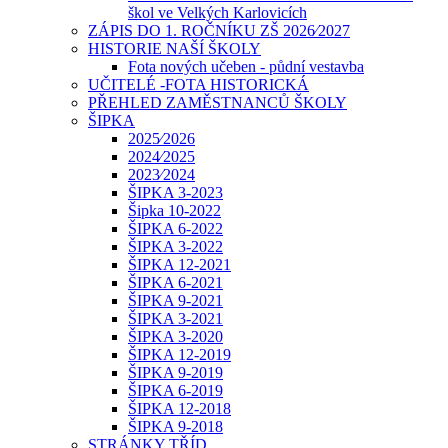
škol ve Velkých Karlovicích
ZÁPIS DO 1. ROČNÍKU ZŠ 2026⁄2027
HISTORIE NAŠÍ ŠKOLY
Fota nových učeben - půdní vestavba
UČITELÉ -FOTA HISTORICKÁ
PŘEHLED ZAMĚSTNANCŮ ŠKOLY
ŠIPKA
2025⁄2026
2024⁄2025
2023⁄2024
ŠIPKA 3-2023
Šipka 10-2022
ŠIPKA 6-2022
ŠIPKA 3-2022
ŠIPKA 12-2021
ŠIPKA 6-2021
ŠIPKA 9-2021
ŠIPKA 3-2021
ŠIPKA 3-2020
ŠIPKA 12-2019
ŠIPKA 9-2019
ŠIPKA 6-2019
ŠIPKA 12-2018
ŠIPKA 9-2018
STRÁNKY TŘÍD