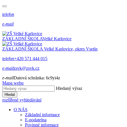
telefon
e-mail
ZÁKLADNÍ ŠKOLA
Velké Karlovice
ZÁKLADNÍ ŠKOLA
Velké Karlovice, okres Vsetín
telefon
+420 571 444 015
e-mail
zsvk@zsvk.cz
e-mail
Datová schránka:
6c9yi4z
Mapa webu
Hledaný výraz
Hledat
rozšířené vyhledávání
O NÁS
Základní informace
E-podatelna
Povinné informace