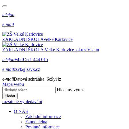
telefon
e-mail
ZÁKLADNÍ ŠKOLA
Velké Karlovice
ZÁKLADNÍ ŠKOLA
Velké Karlovice, okres Vsetín
telefon
+420 571 444 015
e-mail
zsvk@zsvk.cz
e-mail
Datová schránka:
6c9yi4z
Mapa webu
Hledaný výraz
Hledat
rozšířené vyhledávání
O NÁS
Základní informace
E-podatelna
Povinné informace