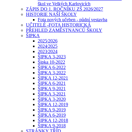
škol ve Velkých Karlovicích
ZÁPIS DO 1. ROČNÍKU ZŠ 2026⁄2027
HISTORIE NAŠÍ ŠKOLY
Fota nových učeben - půdní vestavba
UČITELÉ -FOTA HISTORICKÁ
PŘEHLED ZAMĚSTNANCŮ ŠKOLY
ŠIPKA
2025⁄2026
2024⁄2025
2023⁄2024
ŠIPKA 3-2023
Šipka 10-2022
ŠIPKA 6-2022
ŠIPKA 3-2022
ŠIPKA 12-2021
ŠIPKA 6-2021
ŠIPKA 9-2021
ŠIPKA 3-2021
ŠIPKA 3-2020
ŠIPKA 12-2019
ŠIPKA 9-2019
ŠIPKA 6-2019
ŠIPKA 12-2018
ŠIPKA 9-2018
STRÁNKY TŘÍD