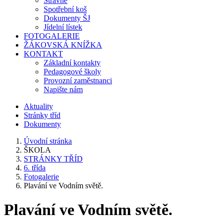
Stravné
Spotřební koš
Dokumenty ŠJ
Jídelní lístek
FOTOGALERIE
ŽÁKOVSKÁ KNÍŽKA
KONTAKT
Základní kontakty
Pedagogové školy
Provozní zaměstnanci
Napište nám
Aktuality
Stránky tříd
Dokumenty
Úvodní stránka
ŠKOLA
STRÁNKY TŘÍD
6. třída
Fotogalerie
Plavání ve Vodním světě.
Plavání ve Vodním světě.