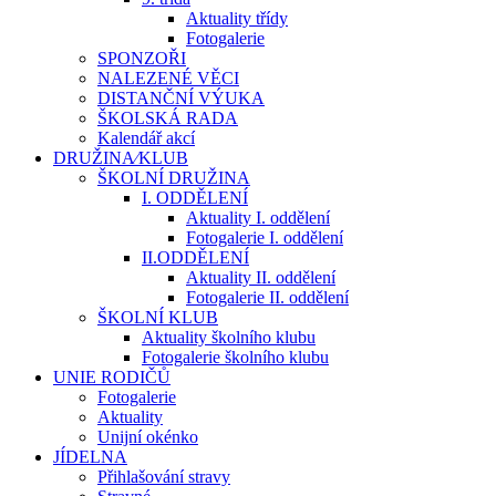
Aktuality třídy
Fotogalerie
SPONZOŘI
NALEZENÉ VĚCI
DISTANČNÍ VÝUKA
ŠKOLSKÁ RADA
Kalendář akcí
DRUŽINA⁄KLUB
ŠKOLNÍ DRUŽINA
I. ODDĚLENÍ
Aktuality I. oddělení
Fotogalerie I. oddělení
II.ODDĚLENÍ
Aktuality II. oddělení
Fotogalerie II. oddělení
ŠKOLNÍ KLUB
Aktuality školního klubu
Fotogalerie školního klubu
UNIE RODIČŮ
Fotogalerie
Aktuality
Unijní okénko
JÍDELNA
Přihlašování stravy