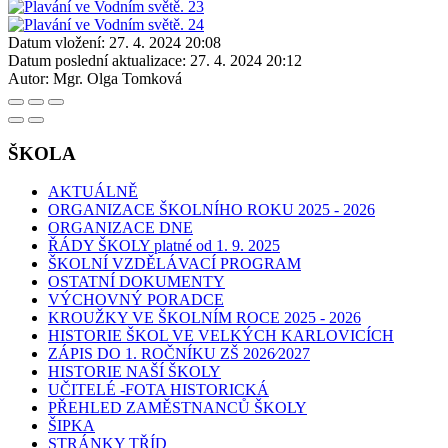
Datum vložení:
27. 4. 2024 20:08
Datum poslední aktualizace:
27. 4. 2024 20:12
Autor:
Mgr. Olga Tomková
ŠKOLA
AKTUÁLNĚ
ORGANIZACE ŠKOLNÍHO ROKU 2025 - 2026
ORGANIZACE DNE
ŘÁDY ŠKOLY platné od 1. 9. 2025
ŠKOLNÍ VZDĚLÁVACÍ PROGRAM
OSTATNÍ DOKUMENTY
VÝCHOVNÝ PORADCE
KROUŽKY VE ŠKOLNÍM ROCE 2025 - 2026
HISTORIE ŠKOL VE VELKÝCH KARLOVICÍCH
ZÁPIS DO 1. ROČNÍKU ZŠ 2026⁄2027
HISTORIE NAŠÍ ŠKOLY
UČITELÉ -FOTA HISTORICKÁ
PŘEHLED ZAMĚSTNANCŮ ŠKOLY
ŠIPKA
STRÁNKY TŘÍD