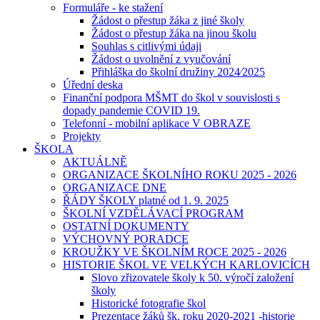
Formuláře - ke stažení
Žádost o přestup žáka z jiné školy
Žádost o přestup žáka na jinou školu
Souhlas s citlivými údaji
Žádost o uvolnění z vyučování
Přihláška do školní družiny 2024⁄2025
Úřední deska
Finanční podpora MŠMT do škol v souvislosti s
dopady pandemie COVID 19.
Telefonní - mobilní aplikace V OBRAZE
Projekty
ŠKOLA
AKTUÁLNĚ
ORGANIZACE ŠKOLNÍHO ROKU 2025 - 2026
ORGANIZACE DNE
ŘÁDY ŠKOLY platné od 1. 9. 2025
ŠKOLNÍ VZDĚLÁVACÍ PROGRAM
OSTATNÍ DOKUMENTY
VÝCHOVNÝ PORADCE
KROUŽKY VE ŠKOLNÍM ROCE 2025 - 2026
HISTORIE ŠKOL VE VELKÝCH KARLOVICÍCH
Slovo zřizovatele školy k 50. výročí založení
školy
Historické fotografie škol
Prezentace žáků šk. roku 2020-2021 -historie