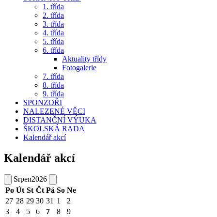
1. třída
2. třída
3. třída
4. třída
5. třída
6. třída
Aktuality třídy
Fotogalerie
7. třída
8. třída
9. třída
SPONZOŘI
NALEZENÉ VĚCI
DISTANČNÍ VÝUKA
ŠKOLSKÁ RADA
Kalendář akcí
Kalendář akcí
Srpen
2026
Po
Út
St
Čt
Pá
So
Ne
27
28
29
30
31
1
2
3
4
5
6
7
8
9