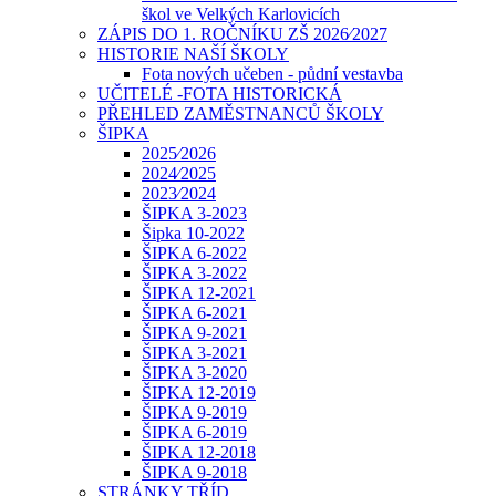
škol ve Velkých Karlovicích
ZÁPIS DO 1. ROČNÍKU ZŠ 2026⁄2027
HISTORIE NAŠÍ ŠKOLY
Fota nových učeben - půdní vestavba
UČITELÉ -FOTA HISTORICKÁ
PŘEHLED ZAMĚSTNANCŮ ŠKOLY
ŠIPKA
2025⁄2026
2024⁄2025
2023⁄2024
ŠIPKA 3-2023
Šipka 10-2022
ŠIPKA 6-2022
ŠIPKA 3-2022
ŠIPKA 12-2021
ŠIPKA 6-2021
ŠIPKA 9-2021
ŠIPKA 3-2021
ŠIPKA 3-2020
ŠIPKA 12-2019
ŠIPKA 9-2019
ŠIPKA 6-2019
ŠIPKA 12-2018
ŠIPKA 9-2018
STRÁNKY TŘÍD