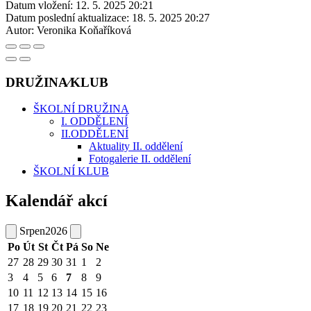
Datum vložení:
12. 5. 2025 20:21
Datum poslední aktualizace:
18. 5. 2025 20:27
Autor:
Veronika Koňaříková
DRUŽINA⁄KLUB
ŠKOLNÍ DRUŽINA
I. ODDĚLENÍ
II.ODDĚLENÍ
Aktuality II. oddělení
Fotogalerie II. oddělení
ŠKOLNÍ KLUB
Kalendář akcí
Srpen
2026
Po
Út
St
Čt
Pá
So
Ne
27
28
29
30
31
1
2
3
4
5
6
7
8
9
10
11
12
13
14
15
16
17
18
19
20
21
22
23