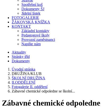
Stravné
Spotřební koš
Dokumenty ŠJ
Jídelní lístek
FOTOGALERIE
ŽÁKOVSKÁ KNÍŽKA
KONTAKT
Základní kontakty
Pedagogové školy
Provozní zaměstnanci
Napište nám
Aktuality
Stránky tříd
Dokumenty
Úvodní stránka
DRUŽINA/KLUB
ŠKOLNÍ DRUŽINA
II.ODDĚLENÍ
Fotogalerie II. oddělení
Zábavné chemické odpoledne se školní...
Zábavné chemické odpoledne