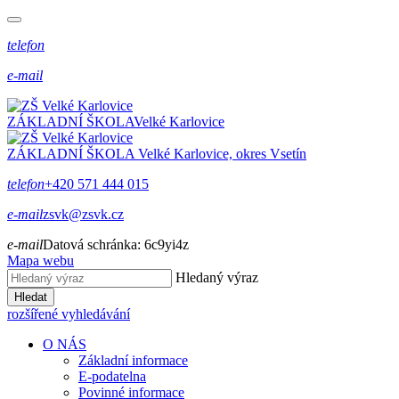
telefon
e-mail
ZÁKLADNÍ ŠKOLA
Velké Karlovice
ZÁKLADNÍ ŠKOLA
Velké Karlovice, okres Vsetín
telefon
+420 571 444 015
e-mail
zsvk@zsvk.cz
e-mail
Datová schránka:
6c9yi4z
Mapa webu
Hledaný výraz
Hledat
rozšířené vyhledávání
O NÁS
Základní informace
E-podatelna
Povinné informace