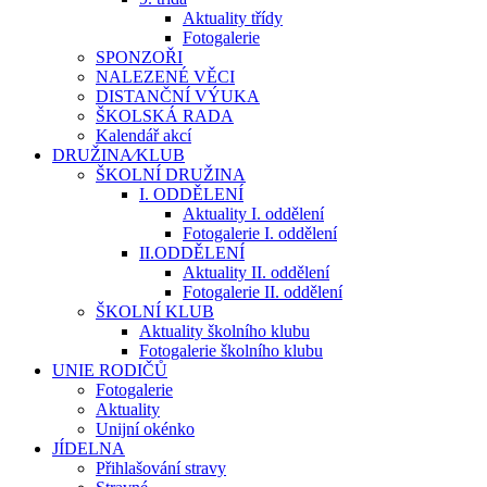
Aktuality třídy
Fotogalerie
SPONZOŘI
NALEZENÉ VĚCI
DISTANČNÍ VÝUKA
ŠKOLSKÁ RADA
Kalendář akcí
DRUŽINA⁄KLUB
ŠKOLNÍ DRUŽINA
I. ODDĚLENÍ
Aktuality I. oddělení
Fotogalerie I. oddělení
II.ODDĚLENÍ
Aktuality II. oddělení
Fotogalerie II. oddělení
ŠKOLNÍ KLUB
Aktuality školního klubu
Fotogalerie školního klubu
UNIE RODIČŮ
Fotogalerie
Aktuality
Unijní okénko
JÍDELNA
Přihlašování stravy