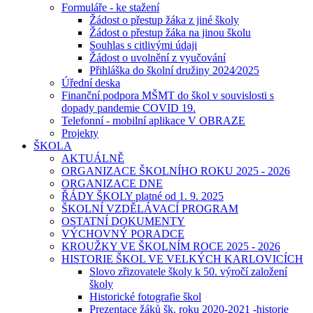
Formuláře - ke stažení
Žádost o přestup žáka z jiné školy
Žádost o přestup žáka na jinou školu
Souhlas s citlivými údaji
Žádost o uvolnění z vyučování
Přihláška do školní družiny 2024⁄2025
Úřední deska
Finanční podpora MŠMT do škol v souvislosti s
dopady pandemie COVID 19.
Telefonní - mobilní aplikace V OBRAZE
Projekty
ŠKOLA
AKTUÁLNĚ
ORGANIZACE ŠKOLNÍHO ROKU 2025 - 2026
ORGANIZACE DNE
ŘÁDY ŠKOLY platné od 1. 9. 2025
ŠKOLNÍ VZDĚLÁVACÍ PROGRAM
OSTATNÍ DOKUMENTY
VÝCHOVNÝ PORADCE
KROUŽKY VE ŠKOLNÍM ROCE 2025 - 2026
HISTORIE ŠKOL VE VELKÝCH KARLOVICÍCH
Slovo zřizovatele školy k 50. výročí založení
školy
Historické fotografie škol
Prezentace žáků šk. roku 2020-2021 -historie