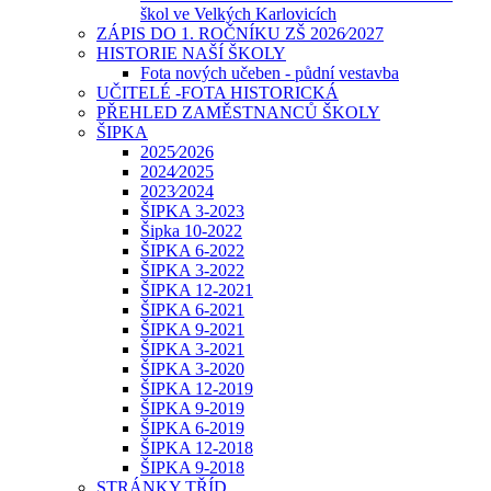
škol ve Velkých Karlovicích
ZÁPIS DO 1. ROČNÍKU ZŠ 2026⁄2027
HISTORIE NAŠÍ ŠKOLY
Fota nových učeben - půdní vestavba
UČITELÉ -FOTA HISTORICKÁ
PŘEHLED ZAMĚSTNANCŮ ŠKOLY
ŠIPKA
2025⁄2026
2024⁄2025
2023⁄2024
ŠIPKA 3-2023
Šipka 10-2022
ŠIPKA 6-2022
ŠIPKA 3-2022
ŠIPKA 12-2021
ŠIPKA 6-2021
ŠIPKA 9-2021
ŠIPKA 3-2021
ŠIPKA 3-2020
ŠIPKA 12-2019
ŠIPKA 9-2019
ŠIPKA 6-2019
ŠIPKA 12-2018
ŠIPKA 9-2018
STRÁNKY TŘÍD