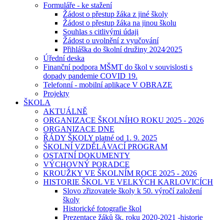
Formuláře - ke stažení
Žádost o přestup žáka z jiné školy
Žádost o přestup žáka na jinou školu
Souhlas s citlivými údaji
Žádost o uvolnění z vyučování
Přihláška do školní družiny 2024⁄2025
Úřední deska
Finanční podpora MŠMT do škol v souvislosti s
dopady pandemie COVID 19.
Telefonní - mobilní aplikace V OBRAZE
Projekty
ŠKOLA
AKTUÁLNĚ
ORGANIZACE ŠKOLNÍHO ROKU 2025 - 2026
ORGANIZACE DNE
ŘÁDY ŠKOLY platné od 1. 9. 2025
ŠKOLNÍ VZDĚLÁVACÍ PROGRAM
OSTATNÍ DOKUMENTY
VÝCHOVNÝ PORADCE
KROUŽKY VE ŠKOLNÍM ROCE 2025 - 2026
HISTORIE ŠKOL VE VELKÝCH KARLOVICÍCH
Slovo zřizovatele školy k 50. výročí založení
školy
Historické fotografie škol
Prezentace žáků šk. roku 2020-2021 -historie