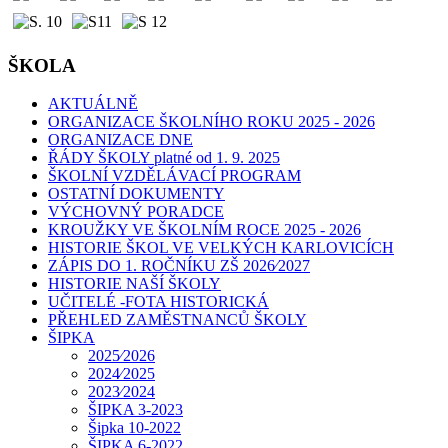
ŠKOLA
AKTUÁLNĚ
ORGANIZACE ŠKOLNÍHO ROKU 2025 - 2026
ORGANIZACE DNE
ŘÁDY ŠKOLY platné od 1. 9. 2025
ŠKOLNÍ VZDĚLÁVACÍ PROGRAM
OSTATNÍ DOKUMENTY
VÝCHOVNÝ PORADCE
KROUŽKY VE ŠKOLNÍM ROCE 2025 - 2026
HISTORIE ŠKOL VE VELKÝCH KARLOVICÍCH
ZÁPIS DO 1. ROČNÍKU ZŠ 2026⁄2027
HISTORIE NAŠÍ ŠKOLY
UČITELÉ -FOTA HISTORICKÁ
PŘEHLED ZAMĚSTNANCŮ ŠKOLY
ŠIPKA
2025⁄2026
2024⁄2025
2023⁄2024
ŠIPKA 3-2023
Šipka 10-2022
ŠIPKA 6-2022