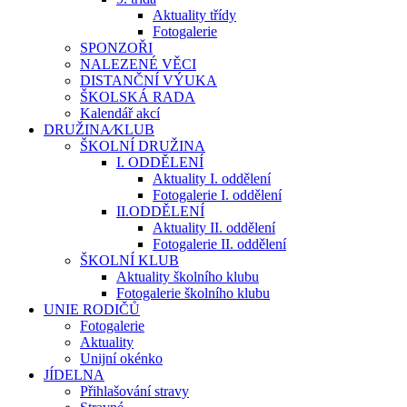
Aktuality třídy
Fotogalerie
SPONZOŘI
NALEZENÉ VĚCI
DISTANČNÍ VÝUKA
ŠKOLSKÁ RADA
Kalendář akcí
DRUŽINA⁄KLUB
ŠKOLNÍ DRUŽINA
I. ODDĚLENÍ
Aktuality I. oddělení
Fotogalerie I. oddělení
II.ODDĚLENÍ
Aktuality II. oddělení
Fotogalerie II. oddělení
ŠKOLNÍ KLUB
Aktuality školního klubu
Fotogalerie školního klubu
UNIE RODIČŮ
Fotogalerie
Aktuality
Unijní okénko
JÍDELNA
Přihlašování stravy