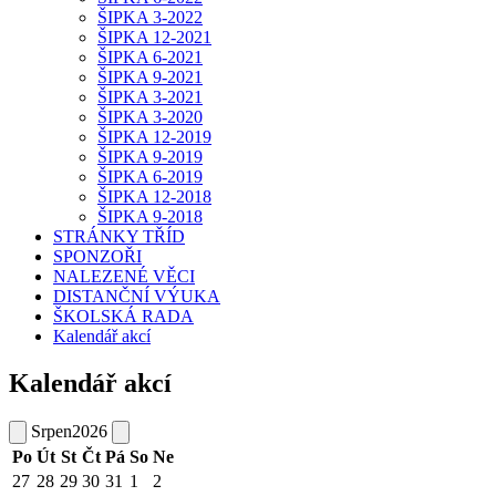
ŠIPKA 3-2022
ŠIPKA 12-2021
ŠIPKA 6-2021
ŠIPKA 9-2021
ŠIPKA 3-2021
ŠIPKA 3-2020
ŠIPKA 12-2019
ŠIPKA 9-2019
ŠIPKA 6-2019
ŠIPKA 12-2018
ŠIPKA 9-2018
STRÁNKY TŘÍD
SPONZOŘI
NALEZENÉ VĚCI
DISTANČNÍ VÝUKA
ŠKOLSKÁ RADA
Kalendář akcí
Kalendář akcí
Srpen
2026
Po
Út
St
Čt
Pá
So
Ne
27
28
29
30
31
1
2