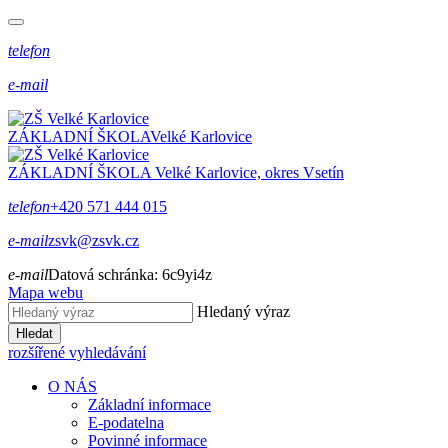
telefon
e-mail
ZÁKLADNÍ ŠKOLA
Velké Karlovice
ZÁKLADNÍ ŠKOLA
Velké Karlovice, okres Vsetín
telefon
+420 571 444 015
e-mail
zsvk@zsvk.cz
e-mail
Datová schránka:
6c9yi4z
Mapa webu
Hledaný výraz
Hledat
rozšířené vyhledávání
O NÁS
Základní informace
E-podatelna
Povinné informace