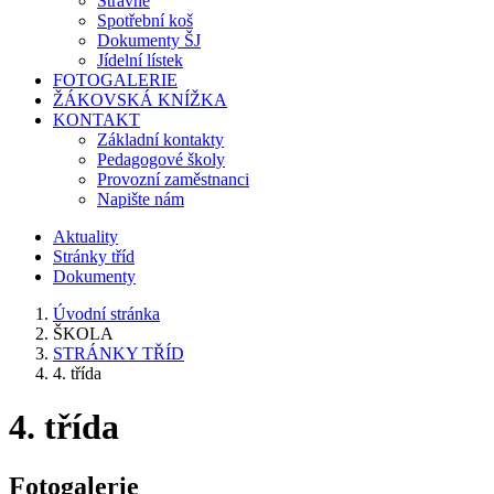
Stravné
Spotřební koš
Dokumenty ŠJ
Jídelní lístek
FOTOGALERIE
ŽÁKOVSKÁ KNÍŽKA
KONTAKT
Základní kontakty
Pedagogové školy
Provozní zaměstnanci
Napište nám
Aktuality
Stránky tříd
Dokumenty
Úvodní stránka
ŠKOLA
STRÁNKY TŘÍD
4. třída
4. třída
Fotogalerie