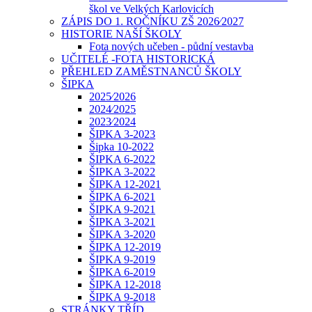
škol ve Velkých Karlovicích
ZÁPIS DO 1. ROČNÍKU ZŠ 2026⁄2027
HISTORIE NAŠÍ ŠKOLY
Fota nových učeben - půdní vestavba
UČITELÉ -FOTA HISTORICKÁ
PŘEHLED ZAMĚSTNANCŮ ŠKOLY
ŠIPKA
2025⁄2026
2024⁄2025
2023⁄2024
ŠIPKA 3-2023
Šipka 10-2022
ŠIPKA 6-2022
ŠIPKA 3-2022
ŠIPKA 12-2021
ŠIPKA 6-2021
ŠIPKA 9-2021
ŠIPKA 3-2021
ŠIPKA 3-2020
ŠIPKA 12-2019
ŠIPKA 9-2019
ŠIPKA 6-2019
ŠIPKA 12-2018
ŠIPKA 9-2018
STRÁNKY TŘÍD