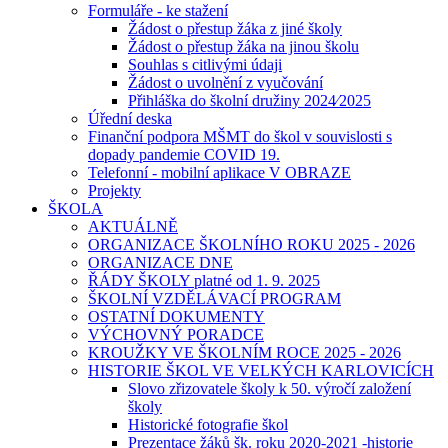
Formuláře - ke stažení
Žádost o přestup žáka z jiné školy
Žádost o přestup žáka na jinou školu
Souhlas s citlivými údaji
Žádost o uvolnění z vyučování
Přihláška do školní družiny 2024⁄2025
Úřední deska
Finanční podpora MŠMT do škol v souvislosti s
dopady pandemie COVID 19.
Telefonní - mobilní aplikace V OBRAZE
Projekty
ŠKOLA
AKTUÁLNĚ
ORGANIZACE ŠKOLNÍHO ROKU 2025 - 2026
ORGANIZACE DNE
ŘÁDY ŠKOLY platné od 1. 9. 2025
ŠKOLNÍ VZDĚLÁVACÍ PROGRAM
OSTATNÍ DOKUMENTY
VÝCHOVNÝ PORADCE
KROUŽKY VE ŠKOLNÍM ROCE 2025 - 2026
HISTORIE ŠKOL VE VELKÝCH KARLOVICÍCH
Slovo zřizovatele školy k 50. výročí založení
školy
Historické fotografie škol
Prezentace žáků šk. roku 2020-2021 -historie