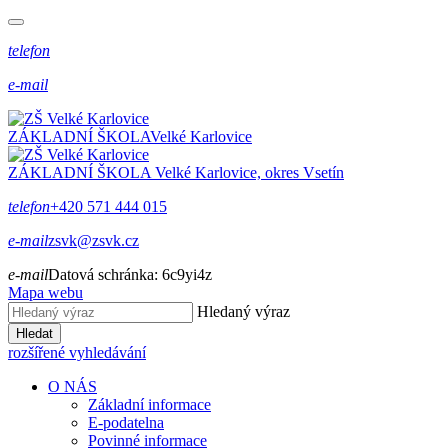
telefon
e-mail
ZÁKLADNÍ ŠKOLA
Velké Karlovice
ZÁKLADNÍ ŠKOLA
Velké Karlovice, okres Vsetín
telefon
+420 571 444 015
e-mail
zsvk@zsvk.cz
e-mail
Datová schránka:
6c9yi4z
Mapa webu
Hledaný výraz
Hledat
rozšířené vyhledávání
O NÁS
Základní informace
E-podatelna
Povinné informace