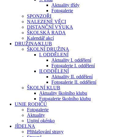
Aktuality třídy
Fotogalerie
SPONZOŘI
NALEZENÉ VĚCI
DISTANČNÍ VÝUKA
ŠKOLSKÁ RADA
Kalendář akcí
DRUŽINA⁄KLUB
ŠKOLNÍ DRUŽINA
I. ODDĚLENÍ
Aktuality I. oddělení
Fotogalerie I. oddělení
II.ODDĚLENÍ
Aktuality II. oddělení
Fotogalerie II. oddělení
ŠKOLNÍ KLUB
Aktuality školního klubu
Fotogalerie školního klubu
UNIE RODIČŮ
Fotogalerie
Aktuality
Unijní okénko
JÍDELNA
Přihlašování stravy