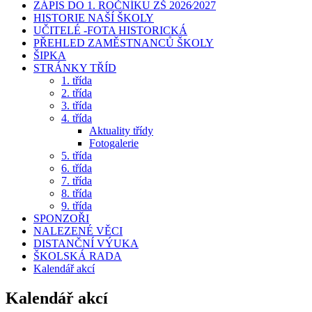
ZÁPIS DO 1. ROČNÍKU ZŠ 2026⁄2027
HISTORIE NAŠÍ ŠKOLY
UČITELÉ -FOTA HISTORICKÁ
PŘEHLED ZAMĚSTNANCŮ ŠKOLY
ŠIPKA
STRÁNKY TŘÍD
1. třída
2. třída
3. třída
4. třída
Aktuality třídy
Fotogalerie
5. třída
6. třída
7. třída
8. třída
9. třída
SPONZOŘI
NALEZENÉ VĚCI
DISTANČNÍ VÝUKA
ŠKOLSKÁ RADA
Kalendář akcí
Kalendář akcí