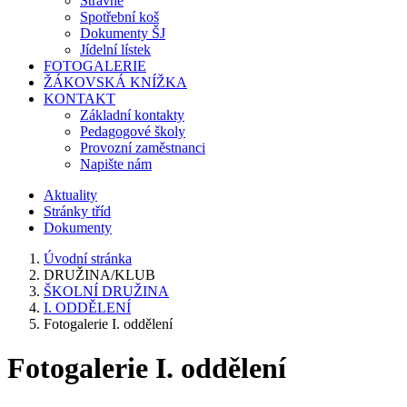
Stravné
Spotřební koš
Dokumenty ŠJ
Jídelní lístek
FOTOGALERIE
ŽÁKOVSKÁ KNÍŽKA
KONTAKT
Základní kontakty
Pedagogové školy
Provozní zaměstnanci
Napište nám
Aktuality
Stránky tříd
Dokumenty
Úvodní stránka
DRUŽINA/KLUB
ŠKOLNÍ DRUŽINA
I. ODDĚLENÍ
Fotogalerie I. oddělení
Fotogalerie I. oddělení