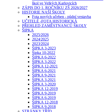
škol ve Velkých Karlovicích
ZÁPIS DO 1. ROČNÍKU ZŠ 2026⁄2027
HISTORIE NAŠÍ ŠKOLY
Fota nových učeben - půdní vestavba
UČITELÉ -FOTA HISTORICKÁ
PŘEHLED ZAMĚSTNANCŮ ŠKOLY
ŠIPKA
2025⁄2026
2024⁄2025
2023⁄2024
ŠIPKA 3-2023
Šipka 10-2022
ŠIPKA 6-2022
ŠIPKA 3-2022
ŠIPKA 12-2021
ŠIPKA 6-2021
ŠIPKA 9-2021
ŠIPKA 3-2021
ŠIPKA 3-2020
ŠIPKA 12-2019
ŠIPKA 9-2019
ŠIPKA 6-2019
ŠIPKA 12-2018
ŠIPKA 9-2018
STRÁNKY TŘÍD