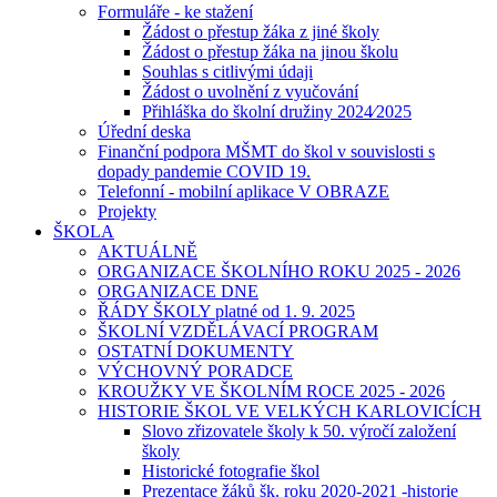
Formuláře - ke stažení
Žádost o přestup žáka z jiné školy
Žádost o přestup žáka na jinou školu
Souhlas s citlivými údaji
Žádost o uvolnění z vyučování
Přihláška do školní družiny 2024⁄2025
Úřední deska
Finanční podpora MŠMT do škol v souvislosti s
dopady pandemie COVID 19.
Telefonní - mobilní aplikace V OBRAZE
Projekty
ŠKOLA
AKTUÁLNĚ
ORGANIZACE ŠKOLNÍHO ROKU 2025 - 2026
ORGANIZACE DNE
ŘÁDY ŠKOLY platné od 1. 9. 2025
ŠKOLNÍ VZDĚLÁVACÍ PROGRAM
OSTATNÍ DOKUMENTY
VÝCHOVNÝ PORADCE
KROUŽKY VE ŠKOLNÍM ROCE 2025 - 2026
HISTORIE ŠKOL VE VELKÝCH KARLOVICÍCH
Slovo zřizovatele školy k 50. výročí založení
školy
Historické fotografie škol
Prezentace žáků šk. roku 2020-2021 -historie