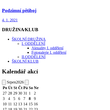
Podzimní pětiboj
4. 1. 2021
DRUŽINA⁄KLUB
ŠKOLNÍ DRUŽINA
I. ODDĚLENÍ
Aktuality I. oddělení
Fotogalerie I. oddělení
II.ODDĚLENÍ
ŠKOLNÍ KLUB
Kalendář akcí
Srpen
2026
Po
Út
St
Čt
Pá
So
Ne
27
28
29
30
31
1
2
3
4
5
6
7
8
9
10
11
12
13
14
15
16
17
18
19
20
21
22
23