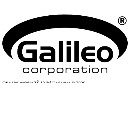
Oficiální stránky ZŠ Velké Karlovice © 2026
Provozovatel
Galileo Corporation s.r.o.
Poslední aktualizace: 24. 7. 2026
Změna vzhledu
,
Struktura stránek
Prohlášení o přístupnosti