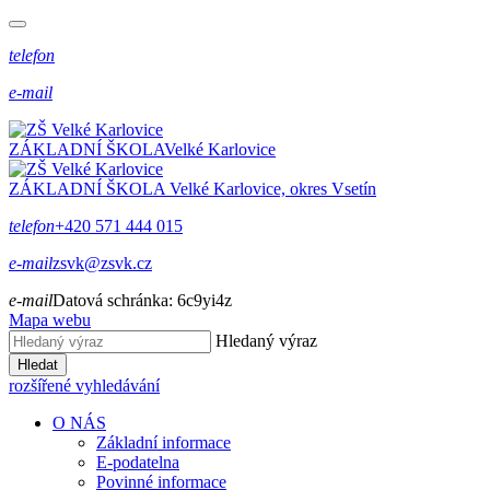
telefon
e-mail
ZÁKLADNÍ ŠKOLA
Velké Karlovice
ZÁKLADNÍ ŠKOLA
Velké Karlovice, okres Vsetín
telefon
+420 571 444 015
e-mail
zsvk@zsvk.cz
e-mail
Datová schránka:
6c9yi4z
Mapa webu
Hledaný výraz
Hledat
rozšířené vyhledávání
O NÁS
Základní informace
E-podatelna
Povinné informace