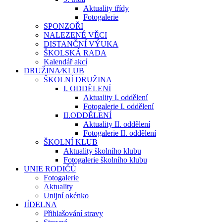
Aktuality třídy
Fotogalerie
SPONZOŘI
NALEZENÉ VĚCI
DISTANČNÍ VÝUKA
ŠKOLSKÁ RADA
Kalendář akcí
DRUŽINA⁄KLUB
ŠKOLNÍ DRUŽINA
I. ODDĚLENÍ
Aktuality I. oddělení
Fotogalerie I. oddělení
II.ODDĚLENÍ
Aktuality II. oddělení
Fotogalerie II. oddělení
ŠKOLNÍ KLUB
Aktuality školního klubu
Fotogalerie školního klubu
UNIE RODIČŮ
Fotogalerie
Aktuality
Unijní okénko
JÍDELNA
Přihlašování stravy