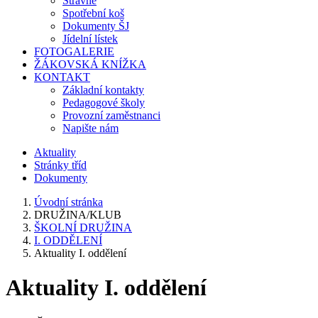
Stravné
Spotřební koš
Dokumenty ŠJ
Jídelní lístek
FOTOGALERIE
ŽÁKOVSKÁ KNÍŽKA
KONTAKT
Základní kontakty
Pedagogové školy
Provozní zaměstnanci
Napište nám
Aktuality
Stránky tříd
Dokumenty
Úvodní stránka
DRUŽINA/KLUB
ŠKOLNÍ DRUŽINA
I. ODDĚLENÍ
Aktuality I. oddělení
Aktuality I. oddělení