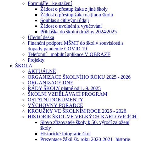
Formuláře - ke stažení
Žádost o přestup žáka z jiné školy
Žádost o přestup žáka na jinou školu
Souhlas s citlivými údaji
Žádost o uvolnění z vyučování
Přihláška do školní družiny 2024⁄2025
Úřední deska
Finanční podpora MŠMT do škol v souvislosti s
dopady pandemie COVID 19.
Telefonní - mobilní aplikace V OBRAZE
Projekty
ŠKOLA
AKTUÁLNĚ
ORGANIZACE ŠKOLNÍHO ROKU 2025 - 2026
ORGANIZACE DNE
ŘÁDY ŠKOLY platné od 1. 9. 2025
ŠKOLNÍ VZDĚLÁVACÍ PROGRAM
OSTATNÍ DOKUMENTY
VÝCHOVNÝ PORADCE
KROUŽKY VE ŠKOLNÍM ROCE 2025 - 2026
HISTORIE ŠKOL VE VELKÝCH KARLOVICÍCH
Slovo zřizovatele školy k 50. výročí založení
školy
Historické fotografie škol
Prezentace žáků šk. roku 2020-2021 -historie