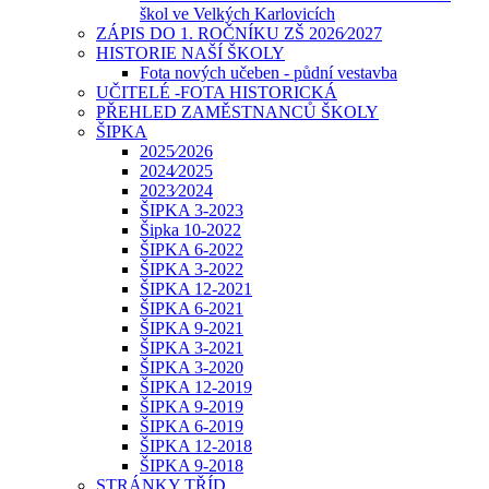
škol ve Velkých Karlovicích
ZÁPIS DO 1. ROČNÍKU ZŠ 2026⁄2027
HISTORIE NAŠÍ ŠKOLY
Fota nových učeben - půdní vestavba
UČITELÉ -FOTA HISTORICKÁ
PŘEHLED ZAMĚSTNANCŮ ŠKOLY
ŠIPKA
2025⁄2026
2024⁄2025
2023⁄2024
ŠIPKA 3-2023
Šipka 10-2022
ŠIPKA 6-2022
ŠIPKA 3-2022
ŠIPKA 12-2021
ŠIPKA 6-2021
ŠIPKA 9-2021
ŠIPKA 3-2021
ŠIPKA 3-2020
ŠIPKA 12-2019
ŠIPKA 9-2019
ŠIPKA 6-2019
ŠIPKA 12-2018
ŠIPKA 9-2018
STRÁNKY TŘÍD