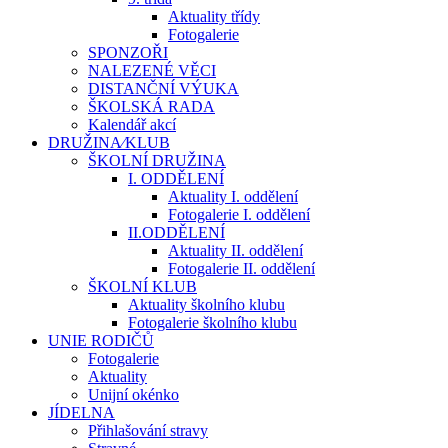
Aktuality třídy
Fotogalerie
SPONZOŘI
NALEZENÉ VĚCI
DISTANČNÍ VÝUKA
ŠKOLSKÁ RADA
Kalendář akcí
DRUŽINA⁄KLUB
ŠKOLNÍ DRUŽINA
I. ODDĚLENÍ
Aktuality I. oddělení
Fotogalerie I. oddělení
II.ODDĚLENÍ
Aktuality II. oddělení
Fotogalerie II. oddělení
ŠKOLNÍ KLUB
Aktuality školního klubu
Fotogalerie školního klubu
UNIE RODIČŮ
Fotogalerie
Aktuality
Unijní okénko
JÍDELNA
Přihlašování stravy