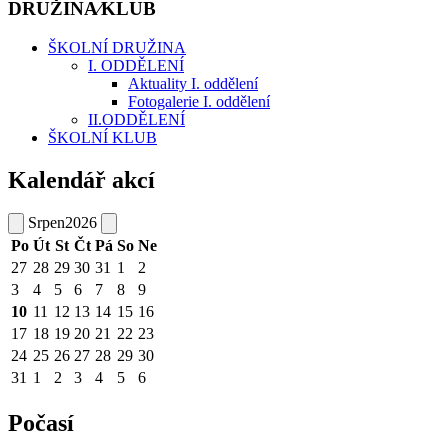
DRUŽINA⁄KLUB
ŠKOLNÍ DRUŽINA
I. ODDĚLENÍ
Aktuality I. oddělení
Fotogalerie I. oddělení
II.ODDĚLENÍ
ŠKOLNÍ KLUB
Kalendář akcí
Srpen
2026
Po
Út
St
Čt
Pá
So
Ne
27
28
29
30
31
1
2
3
4
5
6
7
8
9
10
11
12
13
14
15
16
17
18
19
20
21
22
23
24
25
26
27
28
29
30
31
1
2
3
4
5
6
Počasí