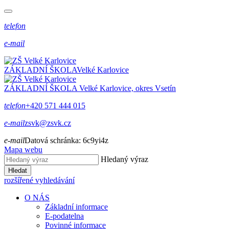
telefon
e-mail
ZÁKLADNÍ ŠKOLA
Velké Karlovice
ZÁKLADNÍ ŠKOLA
Velké Karlovice, okres Vsetín
telefon
+420 571 444 015
e-mail
zsvk@zsvk.cz
e-mail
Datová schránka:
6c9yi4z
Mapa webu
Hledaný výraz
Hledat
rozšířené vyhledávání
O NÁS
Základní informace
E-podatelna
Povinné informace