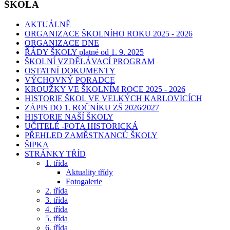
ŠKOLA
AKTUÁLNĚ
ORGANIZACE ŠKOLNÍHO ROKU 2025 - 2026
ORGANIZACE DNE
ŘÁDY ŠKOLY platné od 1. 9. 2025
ŠKOLNÍ VZDĚLÁVACÍ PROGRAM
OSTATNÍ DOKUMENTY
VÝCHOVNÝ PORADCE
KROUŽKY VE ŠKOLNÍM ROCE 2025 - 2026
HISTORIE ŠKOL VE VELKÝCH KARLOVICÍCH
ZÁPIS DO 1. ROČNÍKU ZŠ 2026⁄2027
HISTORIE NAŠÍ ŠKOLY
UČITELÉ -FOTA HISTORICKÁ
PŘEHLED ZAMĚSTNANCŮ ŠKOLY
ŠIPKA
STRÁNKY TŘÍD
1. třída
Aktuality třídy
Fotogalerie
2. třída
3. třída
4. třída
5. třída
6. třída