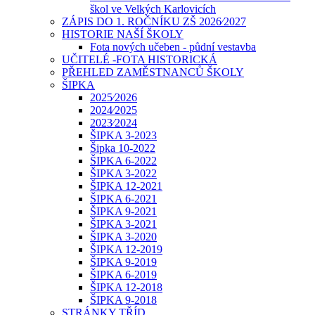
škol ve Velkých Karlovicích
ZÁPIS DO 1. ROČNÍKU ZŠ 2026⁄2027
HISTORIE NAŠÍ ŠKOLY
Fota nových učeben - půdní vestavba
UČITELÉ -FOTA HISTORICKÁ
PŘEHLED ZAMĚSTNANCŮ ŠKOLY
ŠIPKA
2025⁄2026
2024⁄2025
2023⁄2024
ŠIPKA 3-2023
Šipka 10-2022
ŠIPKA 6-2022
ŠIPKA 3-2022
ŠIPKA 12-2021
ŠIPKA 6-2021
ŠIPKA 9-2021
ŠIPKA 3-2021
ŠIPKA 3-2020
ŠIPKA 12-2019
ŠIPKA 9-2019
ŠIPKA 6-2019
ŠIPKA 12-2018
ŠIPKA 9-2018
STRÁNKY TŘÍD