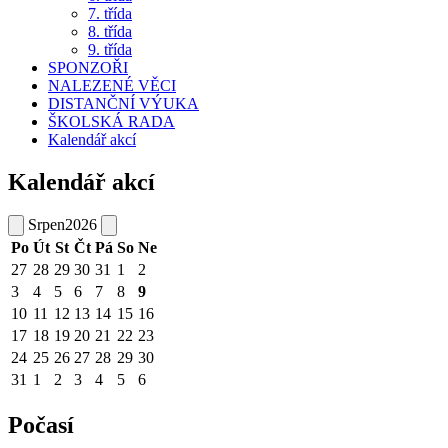
7. třída
8. třída
9. třída
SPONZOŘI
NALEZENÉ VĚCI
DISTANČNÍ VÝUKA
ŠKOLSKÁ RADA
Kalendář akcí
Kalendář akcí
Srpen
2026
Po
Út
St
Čt
Pá
So
Ne
27
28
29
30
31
1
2
3
4
5
6
7
8
9
10
11
12
13
14
15
16
17
18
19
20
21
22
23
24
25
26
27
28
29
30
31
1
2
3
4
5
6
Počasí