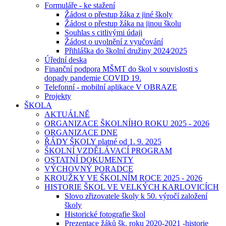
Formuláře - ke stažení
Žádost o přestup žáka z jiné školy
Žádost o přestup žáka na jinou školu
Souhlas s citlivými údaji
Žádost o uvolnění z vyučování
Přihláška do školní družiny 2024⁄2025
Úřední deska
Finanční podpora MŠMT do škol v souvislosti s
dopady pandemie COVID 19.
Telefonní - mobilní aplikace V OBRAZE
Projekty
ŠKOLA
AKTUÁLNĚ
ORGANIZACE ŠKOLNÍHO ROKU 2025 - 2026
ORGANIZACE DNE
ŘÁDY ŠKOLY platné od 1. 9. 2025
ŠKOLNÍ VZDĚLÁVACÍ PROGRAM
OSTATNÍ DOKUMENTY
VÝCHOVNÝ PORADCE
KROUŽKY VE ŠKOLNÍM ROCE 2025 - 2026
HISTORIE ŠKOL VE VELKÝCH KARLOVICÍCH
Slovo zřizovatele školy k 50. výročí založení
školy
Historické fotografie škol
Prezentace žáků šk. roku 2020-2021 -historie