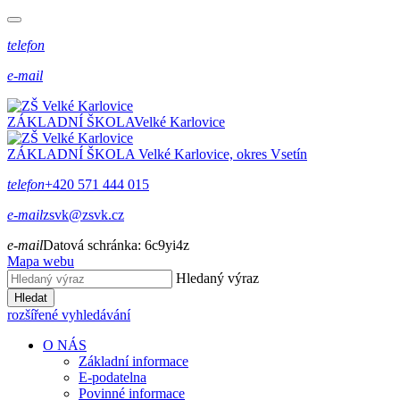
telefon
e-mail
ZÁKLADNÍ ŠKOLA
Velké Karlovice
ZÁKLADNÍ ŠKOLA
Velké Karlovice, okres Vsetín
telefon
+420 571 444 015
e-mail
zsvk@zsvk.cz
e-mail
Datová schránka:
6c9yi4z
Mapa webu
Hledaný výraz
Hledat
rozšířené vyhledávání
O NÁS
Základní informace
E-podatelna
Povinné informace