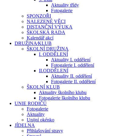
Aktuality třídy
Fotogalerie
SPONZOŘI
NALEZENÉ VĚCI
DISTANČNÍ VÝUKA
ŠKOLSKÁ RADA
Kalendář akcí
DRUŽINA⁄KLUB
ŠKOLNÍ DRUŽINA
I. ODDĚLENÍ
Aktuality I. oddělení
Fotogalerie I. oddělení
II.ODDĚLENÍ
Aktuality II. oddělení
Fotogalerie II. oddělení
ŠKOLNÍ KLUB
Aktuality školního klubu
Fotogalerie školního klubu
UNIE RODIČŮ
Fotogalerie
Aktuality
Unijní okénko
JÍDELNA
Přihlašování stravy