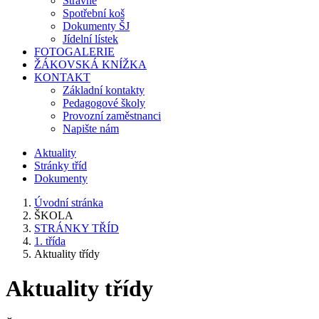
Stravné
Spotřební koš
Dokumenty ŠJ
Jídelní lístek
FOTOGALERIE
ŽÁKOVSKÁ KNÍŽKA
KONTAKT
Základní kontakty
Pedagogové školy
Provozní zaměstnanci
Napište nám
Aktuality
Stránky tříd
Dokumenty
Úvodní stránka
ŠKOLA
STRÁNKY TŘÍD
1. třída
Aktuality třídy
Aktuality třídy