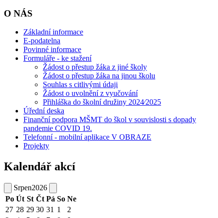
O NÁS
Základní informace
E-podatelna
Povinné informace
Formuláře - ke stažení
Žádost o přestup žáka z jiné školy
Žádost o přestup žáka na jinou školu
Souhlas s citlivými údaji
Žádost o uvolnění z vyučování
Přihláška do školní družiny 2024⁄2025
Úřední deska
Finanční podpora MŠMT do škol v souvislosti s dopady
pandemie COVID 19.
Telefonní - mobilní aplikace V OBRAZE
Projekty
Kalendář akcí
Srpen
2026
Po
Út
St
Čt
Pá
So
Ne
27
28
29
30
31
1
2