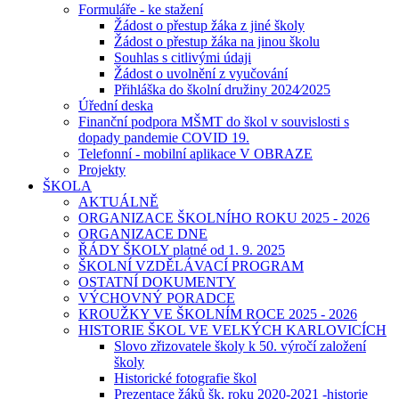
Formuláře - ke stažení
Žádost o přestup žáka z jiné školy
Žádost o přestup žáka na jinou školu
Souhlas s citlivými údaji
Žádost o uvolnění z vyučování
Přihláška do školní družiny 2024⁄2025
Úřední deska
Finanční podpora MŠMT do škol v souvislosti s
dopady pandemie COVID 19.
Telefonní - mobilní aplikace V OBRAZE
Projekty
ŠKOLA
AKTUÁLNĚ
ORGANIZACE ŠKOLNÍHO ROKU 2025 - 2026
ORGANIZACE DNE
ŘÁDY ŠKOLY platné od 1. 9. 2025
ŠKOLNÍ VZDĚLÁVACÍ PROGRAM
OSTATNÍ DOKUMENTY
VÝCHOVNÝ PORADCE
KROUŽKY VE ŠKOLNÍM ROCE 2025 - 2026
HISTORIE ŠKOL VE VELKÝCH KARLOVICÍCH
Slovo zřizovatele školy k 50. výročí založení
školy
Historické fotografie škol
Prezentace žáků šk. roku 2020-2021 -historie