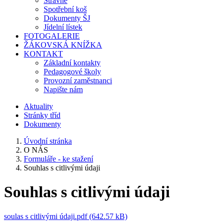
Stravné
Spotřební koš
Dokumenty ŠJ
Jídelní lístek
FOTOGALERIE
ŽÁKOVSKÁ KNÍŽKA
KONTAKT
Základní kontakty
Pedagogové školy
Provozní zaměstnanci
Napište nám
Aktuality
Stránky tříd
Dokumenty
Úvodní stránka
O NÁS
Formuláře - ke stažení
Souhlas s citlivými údaji
Souhlas s citlivými údaji
soulas s citlivými údaji.pdf (642.57 kB)