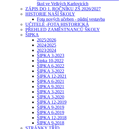
škol ve Velkých Karlovicích
ZÁPIS DO 1. ROČNÍKU ZŠ 2026⁄2027
HISTORIE NAŠÍ ŠKOLY
Fota nových učeben - půdní vestavba
UČITELÉ -FOTA HISTORICKÁ
PŘEHLED ZAMĚSTNANCŮ ŠKOLY
ŠIPKA
2025⁄2026
2024⁄2025
2023⁄2024
ŠIPKA 3-2023
Šipka 10-2022
ŠIPKA 6-2022
ŠIPKA 3-2022
ŠIPKA 12-2021
ŠIPKA 6-2021
ŠIPKA 9-2021
ŠIPKA 3-2021
ŠIPKA 3-2020
ŠIPKA 12-2019
ŠIPKA 9-2019
ŠIPKA 6-2019
ŠIPKA 12-2018
ŠIPKA 9-2018
STRÁNKY TŘÍD