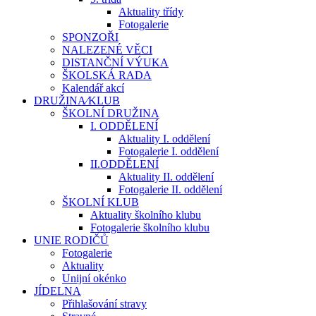
Aktuality třídy
Fotogalerie
SPONZOŘI
NALEZENÉ VĚCI
DISTANČNÍ VÝUKA
ŠKOLSKÁ RADA
Kalendář akcí
DRUŽINA⁄KLUB
ŠKOLNÍ DRUŽINA
I. ODDĚLENÍ
Aktuality I. oddělení
Fotogalerie I. oddělení
II.ODDĚLENÍ
Aktuality II. oddělení
Fotogalerie II. oddělení
ŠKOLNÍ KLUB
Aktuality školního klubu
Fotogalerie školního klubu
UNIE RODIČŮ
Fotogalerie
Aktuality
Unijní okénko
JÍDELNA
Přihlašování stravy