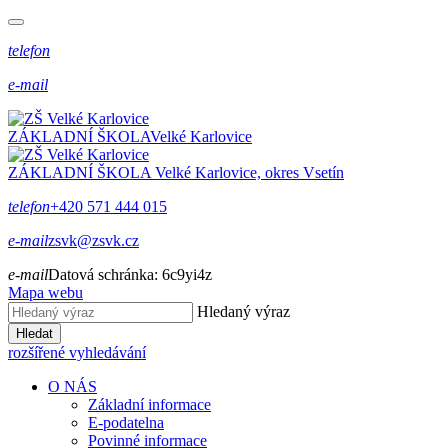
telefon
e-mail
ZÁKLADNÍ ŠKOLA
Velké Karlovice
ZÁKLADNÍ ŠKOLA
Velké Karlovice, okres Vsetín
telefon
+420 571 444 015
e-mail
zsvk@zsvk.cz
e-mail
Datová schránka:
6c9yi4z
Mapa webu
Hledaný výraz
Hledat
rozšířené vyhledávání
O NÁS
Základní informace
E-podatelna
Povinné informace