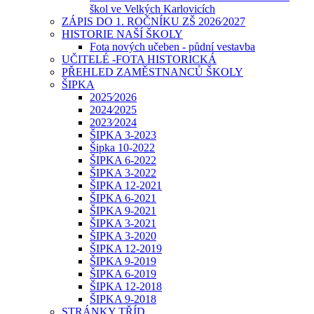
škol ve Velkých Karlovicích
ZÁPIS DO 1. ROČNÍKU ZŠ 2026⁄2027
HISTORIE NAŠÍ ŠKOLY
Fota nových učeben - půdní vestavba
UČITELÉ -FOTA HISTORICKÁ
PŘEHLED ZAMĚSTNANCŮ ŠKOLY
ŠIPKA
2025⁄2026
2024⁄2025
2023⁄2024
ŠIPKA 3-2023
Šipka 10-2022
ŠIPKA 6-2022
ŠIPKA 3-2022
ŠIPKA 12-2021
ŠIPKA 6-2021
ŠIPKA 9-2021
ŠIPKA 3-2021
ŠIPKA 3-2020
ŠIPKA 12-2019
ŠIPKA 9-2019
ŠIPKA 6-2019
ŠIPKA 12-2018
ŠIPKA 9-2018
STRÁNKY TŘÍD