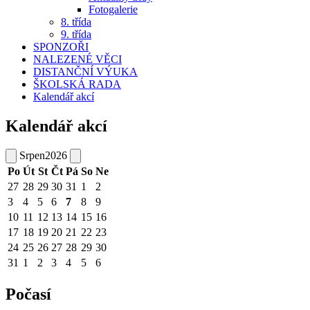
Fotogalerie
8. třída
9. třída
SPONZOŘI
NALEZENÉ VĚCI
DISTANČNÍ VÝUKA
ŠKOLSKÁ RADA
Kalendář akcí
Kalendář akcí
Srpen
2026
Po
Út
St
Čt
Pá
So
Ne
27
28
29
30
31
1
2
3
4
5
6
7
8
9
10
11
12
13
14
15
16
17
18
19
20
21
22
23
24
25
26
27
28
29
30
31
1
2
3
4
5
6
Počasí