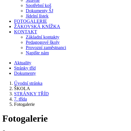
Stravné
Spotřební koš
Dokumenty ŠJ
Jídelní lístek
FOTOGALERIE
ŽÁKOVSKÁ KNÍŽKA
KONTAKT
Základní kontakty
Pedagogové školy
Provozní zaměstnanci
Napište nám
Aktuality
Stránky tříd
Dokumenty
Úvodní stránka
ŠKOLA
STRÁNKY TŘÍD
7. třída
Fotogalerie
Fotogalerie