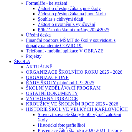
Formuláře - ke stažení
Žádost o přestup žáka z jiné školy
Žádost o přestup žáka na jinou školu
Souhlas s citlivými údaji
Žádost o uvolnění z vyučování
Přihláška do školní družiny 2024⁄2025
Úřední deska
Finanční podpora MŠMT do škol v souvislosti s
dopady pandemie COVID 19.
Telefonní - mobilní aplikace V OBRAZE
Projekty
ŠKOLA
AKTUÁLNĚ
ORGANIZACE ŠKOLNÍHO ROKU 2025 - 2026
ORGANIZACE DNE
ŘÁDY ŠKOLY platné od 1. 9. 2025
ŠKOLNÍ VZDĚLÁVACÍ PROGRAM
OSTATNÍ DOKUMENTY
VÝCHOVNÝ PORADCE
KROUŽKY VE ŠKOLNÍM ROCE 2025 - 2026
HISTORIE ŠKOL VE VELKÝCH KARLOVICÍCH
Slovo zřizovatele školy k 50. výročí založení
školy
Historické fotografie škol
Prezentace žáků šk. roku 2020-2021 -historie