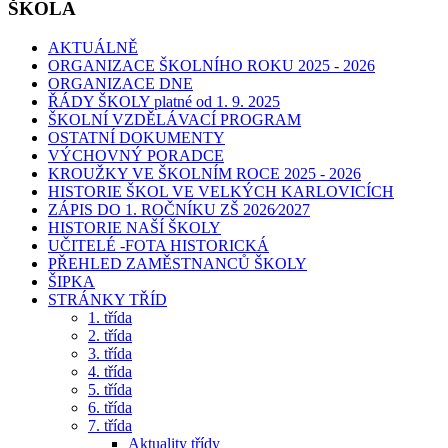
ŠKOLA
AKTUÁLNĚ
ORGANIZACE ŠKOLNÍHO ROKU 2025 - 2026
ORGANIZACE DNE
ŘÁDY ŠKOLY platné od 1. 9. 2025
ŠKOLNÍ VZDĚLÁVACÍ PROGRAM
OSTATNÍ DOKUMENTY
VÝCHOVNÝ PORADCE
KROUŽKY VE ŠKOLNÍM ROCE 2025 - 2026
HISTORIE ŠKOL VE VELKÝCH KARLOVICÍCH
ZÁPIS DO 1. ROČNÍKU ZŠ 2026⁄2027
HISTORIE NAŠÍ ŠKOLY
UČITELÉ -FOTA HISTORICKÁ
PŘEHLED ZAMĚSTNANCŮ ŠKOLY
ŠIPKA
STRÁNKY TŘÍD
1. třída
2. třída
3. třída
4. třída
5. třída
6. třída
7. třída
Aktuality třídy