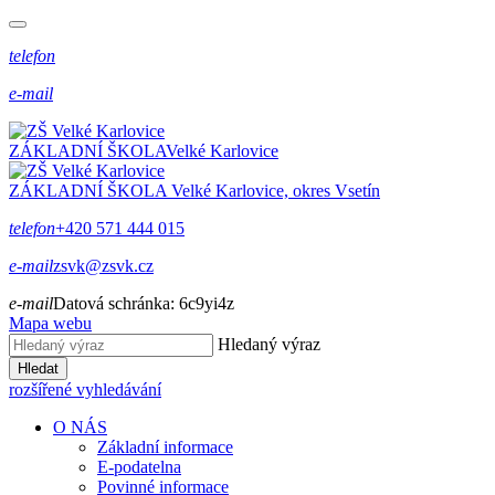
telefon
e-mail
ZÁKLADNÍ ŠKOLA
Velké Karlovice
ZÁKLADNÍ ŠKOLA
Velké Karlovice, okres Vsetín
telefon
+420 571 444 015
e-mail
zsvk@zsvk.cz
e-mail
Datová schránka:
6c9yi4z
Mapa webu
Hledaný výraz
Hledat
rozšířené vyhledávání
O NÁS
Základní informace
E-podatelna
Povinné informace