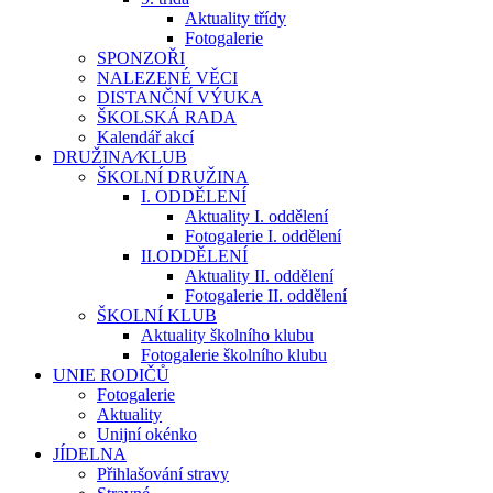
Aktuality třídy
Fotogalerie
SPONZOŘI
NALEZENÉ VĚCI
DISTANČNÍ VÝUKA
ŠKOLSKÁ RADA
Kalendář akcí
DRUŽINA⁄KLUB
ŠKOLNÍ DRUŽINA
I. ODDĚLENÍ
Aktuality I. oddělení
Fotogalerie I. oddělení
II.ODDĚLENÍ
Aktuality II. oddělení
Fotogalerie II. oddělení
ŠKOLNÍ KLUB
Aktuality školního klubu
Fotogalerie školního klubu
UNIE RODIČŮ
Fotogalerie
Aktuality
Unijní okénko
JÍDELNA
Přihlašování stravy