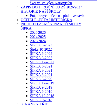
škol ve Velkých Karlovicích
ZÁPIS DO 1. ROČNÍKU ZŠ 2026⁄2027
HISTORIE NAŠÍ ŠKOLY
Fota nových učeben - půdní vestavba
UČITELÉ -FOTA HISTORICKÁ
PŘEHLED ZAMĚSTNANCŮ ŠKOLY
ŠIPKA
2025⁄2026
2024⁄2025
2023⁄2024
ŠIPKA 3-2023
Šipka 10-2022
ŠIPKA 6-2022
ŠIPKA 3-2022
ŠIPKA 12-2021
ŠIPKA 6-2021
ŠIPKA 9-2021
ŠIPKA 3-2021
ŠIPKA 3-2020
ŠIPKA 12-2019
ŠIPKA 9-2019
ŠIPKA 6-2019
ŠIPKA 12-2018
ŠIPKA 9-2018
STRÁNKY TŘÍD