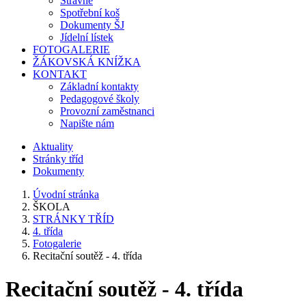
Stravné
Spotřební koš
Dokumenty ŠJ
Jídelní lístek
FOTOGALERIE
ŽÁKOVSKÁ KNÍŽKA
KONTAKT
Základní kontakty
Pedagogové školy
Provozní zaměstnanci
Napište nám
Aktuality
Stránky tříd
Dokumenty
Úvodní stránka
ŠKOLA
STRÁNKY TŘÍD
4. třída
Fotogalerie
Recitační soutěž - 4. třída
Recitační soutěž - 4. třída