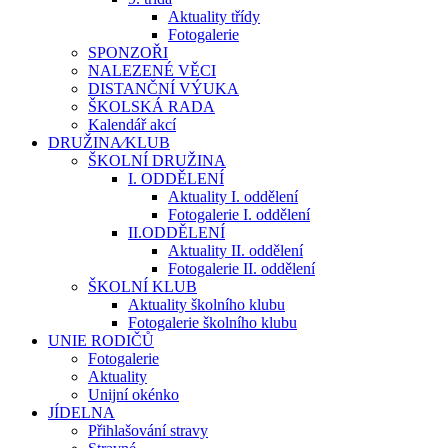
Aktuality třídy
Fotogalerie
SPONZOŘI
NALEZENÉ VĚCI
DISTANČNÍ VÝUKA
ŠKOLSKÁ RADA
Kalendář akcí
DRUŽINA⁄KLUB
ŠKOLNÍ DRUŽINA
I. ODDĚLENÍ
Aktuality I. oddělení
Fotogalerie I. oddělení
II.ODDĚLENÍ
Aktuality II. oddělení
Fotogalerie II. oddělení
ŠKOLNÍ KLUB
Aktuality školního klubu
Fotogalerie školního klubu
UNIE RODIČŮ
Fotogalerie
Aktuality
Unijní okénko
JÍDELNA
Přihlašování stravy