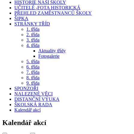
HISTORIE NAŠÍ ŠKOLY
UČITELÉ -FOTA HISTORICKÁ
PŘEHLED ZAMĚSTNANCŮ ŠKOLY
ŠIPKA
STRÁNKY TŘÍD
1. třída
2. třída
3. třída
4. třída
Aktuality třídy
Fotogalerie
5. třída
6. třída
7. třída
8. třída
9. třída
SPONZOŘI
NALEZENÉ VĚCI
DISTANČNÍ VÝUKA
ŠKOLSKÁ RADA
Kalendář akcí
Kalendář akcí