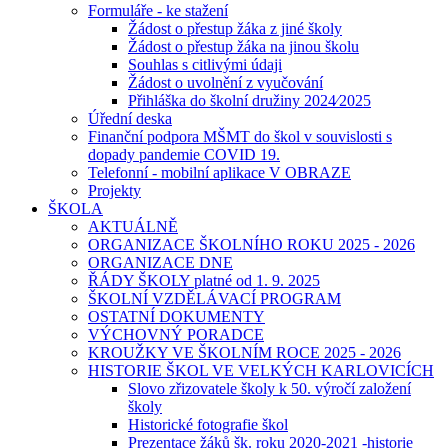
Formuláře - ke stažení
Žádost o přestup žáka z jiné školy
Žádost o přestup žáka na jinou školu
Souhlas s citlivými údaji
Žádost o uvolnění z vyučování
Přihláška do školní družiny 2024⁄2025
Úřední deska
Finanční podpora MŠMT do škol v souvislosti s
dopady pandemie COVID 19.
Telefonní - mobilní aplikace V OBRAZE
Projekty
ŠKOLA
AKTUÁLNĚ
ORGANIZACE ŠKOLNÍHO ROKU 2025 - 2026
ORGANIZACE DNE
ŘÁDY ŠKOLY platné od 1. 9. 2025
ŠKOLNÍ VZDĚLÁVACÍ PROGRAM
OSTATNÍ DOKUMENTY
VÝCHOVNÝ PORADCE
KROUŽKY VE ŠKOLNÍM ROCE 2025 - 2026
HISTORIE ŠKOL VE VELKÝCH KARLOVICÍCH
Slovo zřizovatele školy k 50. výročí založení
školy
Historické fotografie škol
Prezentace žáků šk. roku 2020-2021 -historie