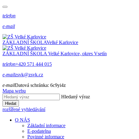
telefon
e-mail
ZÁKLADNÍ ŠKOLA
Velké Karlovice
ZÁKLADNÍ ŠKOLA
Velké Karlovice, okres Vsetín
telefon
+420 571 444 015
e-mail
zsvk@zsvk.cz
e-mail
Datová schránka:
6c9yi4z
Mapa webu
Hledaný výraz
Hledat
rozšířené vyhledávání
O NÁS
Základní informace
E-podatelna
Povinné informace