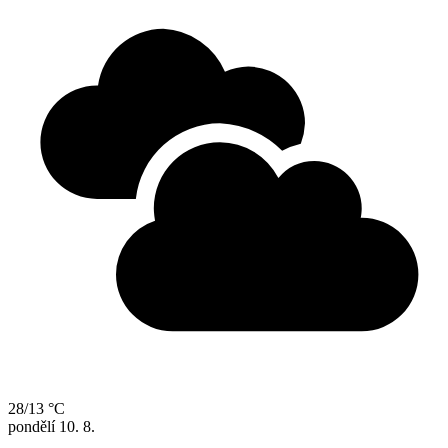
28/13 °C
pondělí
10. 8.