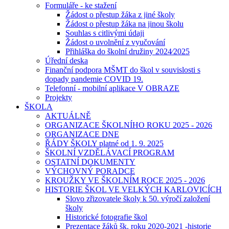
Formuláře - ke stažení
Žádost o přestup žáka z jiné školy
Žádost o přestup žáka na jinou školu
Souhlas s citlivými údaji
Žádost o uvolnění z vyučování
Přihláška do školní družiny 2024⁄2025
Úřední deska
Finanční podpora MŠMT do škol v souvislosti s
dopady pandemie COVID 19.
Telefonní - mobilní aplikace V OBRAZE
Projekty
ŠKOLA
AKTUÁLNĚ
ORGANIZACE ŠKOLNÍHO ROKU 2025 - 2026
ORGANIZACE DNE
ŘÁDY ŠKOLY platné od 1. 9. 2025
ŠKOLNÍ VZDĚLÁVACÍ PROGRAM
OSTATNÍ DOKUMENTY
VÝCHOVNÝ PORADCE
KROUŽKY VE ŠKOLNÍM ROCE 2025 - 2026
HISTORIE ŠKOL VE VELKÝCH KARLOVICÍCH
Slovo zřizovatele školy k 50. výročí založení
školy
Historické fotografie škol
Prezentace žáků šk. roku 2020-2021 -historie