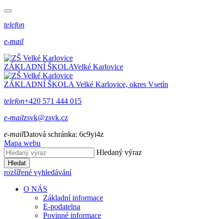
telefon
e-mail
ZÁKLADNÍ ŠKOLA
Velké Karlovice
ZÁKLADNÍ ŠKOLA
Velké Karlovice, okres Vsetín
telefon
+420 571 444 015
e-mail
zsvk@zsvk.cz
e-mail
Datová schránka:
6c9yi4z
Mapa webu
Hledaný výraz
Hledat
rozšířené vyhledávání
O NÁS
Základní informace
E-podatelna
Povinné informace