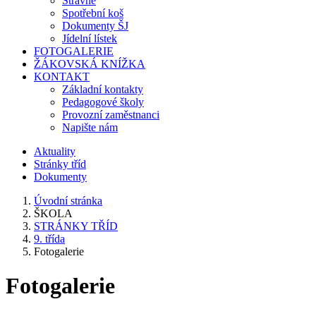
Stravné
Spotřební koš
Dokumenty ŠJ
Jídelní lístek
FOTOGALERIE
ŽÁKOVSKÁ KNÍŽKA
KONTAKT
Základní kontakty
Pedagogové školy
Provozní zaměstnanci
Napište nám
Aktuality
Stránky tříd
Dokumenty
Úvodní stránka
ŠKOLA
STRÁNKY TŘÍD
9. třída
Fotogalerie
Fotogalerie