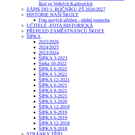
škol ve Velkých Karlovicích
ZÁPIS DO 1. ROČNÍKU ZŠ 2026⁄2027
HISTORIE NAŠÍ ŠKOLY
Fota nových učeben - půdní vestavba
UČITELÉ -FOTA HISTORICKÁ
PŘEHLED ZAMĚSTNANCŮ ŠKOLY
ŠIPKA
2025⁄2026
2024⁄2025
2023⁄2024
ŠIPKA 3-2023
Šipka 10-2022
ŠIPKA 6-2022
ŠIPKA 3-2022
ŠIPKA 12-2021
ŠIPKA 6-2021
ŠIPKA 9-2021
ŠIPKA 3-2021
ŠIPKA 3-2020
ŠIPKA 12-2019
ŠIPKA 9-2019
ŠIPKA 6-2019
ŠIPKA 12-2018
ŠIPKA 9-2018
STRÁNKY TŘÍD