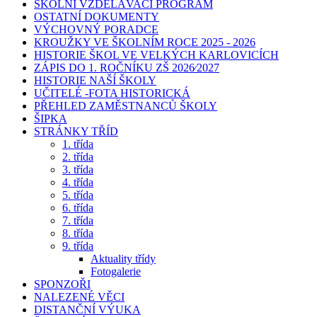
ŠKOLNÍ VZDĚLÁVACÍ PROGRAM
OSTATNÍ DOKUMENTY
VÝCHOVNÝ PORADCE
KROUŽKY VE ŠKOLNÍM ROCE 2025 - 2026
HISTORIE ŠKOL VE VELKÝCH KARLOVICÍCH
ZÁPIS DO 1. ROČNÍKU ZŠ 2026⁄2027
HISTORIE NAŠÍ ŠKOLY
UČITELÉ -FOTA HISTORICKÁ
PŘEHLED ZAMĚSTNANCŮ ŠKOLY
ŠIPKA
STRÁNKY TŘÍD
1. třída
2. třída
3. třída
4. třída
5. třída
6. třída
7. třída
8. třída
9. třída
Aktuality třídy
Fotogalerie
SPONZOŘI
NALEZENÉ VĚCI
DISTANČNÍ VÝUKA