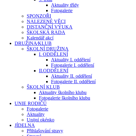
Aktuality třídy
Fotogalerie
SPONZOŘI
NALEZENÉ VĚCI
DISTANČNÍ VÝUKA
ŠKOLSKÁ RADA
Kalendář akcí
DRUŽINA⁄KLUB
ŠKOLNÍ DRUŽINA
I. ODDĚLENÍ
Aktuality I. oddělení
Fotogalerie I. oddělení
II.ODDĚLENÍ
Aktuality II. oddělení
Fotogalerie II. oddělení
ŠKOLNÍ KLUB
Aktuality školního klubu
Fotogalerie školního klubu
UNIE RODIČŮ
Fotogalerie
Aktuality
Unijní okénko
JÍDELNA
Přihlašování stravy