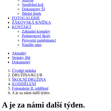
Stravné
Spotřební koš
Dokumenty ŠJ
Jídelní lístek
FOTOGALERIE
ŽÁKOVSKÁ KNÍŽKA
KONTAKT
Základní kontakty
Pedagogové školy
Provozní zaměstnanci
Napište nám
Aktuality
Stránky tříd
Dokumenty
Úvodní stránka
DRUŽINA/KLUB
ŠKOLNÍ DRUŽINA
II.ODDĚLENÍ
Fotogalerie II. oddělení
A je za námi další týden.
A je za námi další týden.