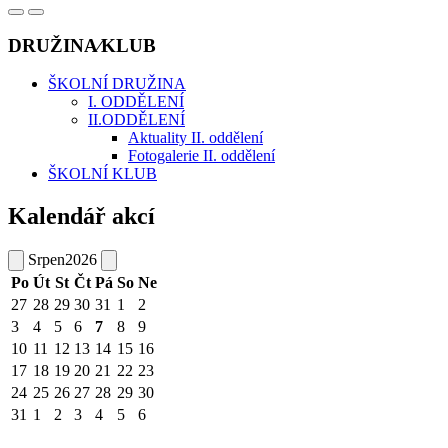
DRUŽINA⁄KLUB
ŠKOLNÍ DRUŽINA
I. ODDĚLENÍ
II.ODDĚLENÍ
Aktuality II. oddělení
Fotogalerie II. oddělení
ŠKOLNÍ KLUB
Kalendář akcí
Srpen
2026
Po
Út
St
Čt
Pá
So
Ne
27
28
29
30
31
1
2
3
4
5
6
7
8
9
10
11
12
13
14
15
16
17
18
19
20
21
22
23
24
25
26
27
28
29
30
31
1
2
3
4
5
6