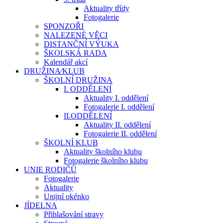
Aktuality třídy
Fotogalerie
SPONZOŘI
NALEZENÉ VĚCI
DISTANČNÍ VÝUKA
ŠKOLSKÁ RADA
Kalendář akcí
DRUŽINA⁄KLUB
ŠKOLNÍ DRUŽINA
I. ODDĚLENÍ
Aktuality I. oddělení
Fotogalerie I. oddělení
II.ODDĚLENÍ
Aktuality II. oddělení
Fotogalerie II. oddělení
ŠKOLNÍ KLUB
Aktuality školního klubu
Fotogalerie školního klubu
UNIE RODIČŮ
Fotogalerie
Aktuality
Unijní okénko
JÍDELNA
Přihlašování stravy