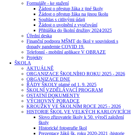
Formuláře - ke stažení
Žádost o přestup žáka z jiné školy
Žádost o přestup žáka na jinou školu
Souhlas s citlivými údaji
Žádost o uvolnění z vyučování
Přihláška do školní družiny 2024⁄2025
Úřední deska
Finanční podpora MŠMT do škol v souvislosti s
dopady pandemie COVID 19.
Telefonní - mobilní aplikace V OBRAZE
Projekty
ŠKOLA
AKTUÁLNĚ
ORGANIZACE ŠKOLNÍHO ROKU 2025 - 2026
ORGANIZACE DNE
ŘÁDY ŠKOLY platné od 1. 9. 2025
ŠKOLNÍ VZDĚLÁVACÍ PROGRAM
OSTATNÍ DOKUMENTY
VÝCHOVNÝ PORADCE
KROUŽKY VE ŠKOLNÍM ROCE 2025 - 2026
HISTORIE ŠKOL VE VELKÝCH KARLOVICÍCH
Slovo zřizovatele školy k 50. výročí založení
školy
Historické fotografie škol
Prezentace žáků šk. roku 2020-2021 -historie