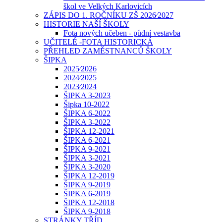
škol ve Velkých Karlovicích
ZÁPIS DO 1. ROČNÍKU ZŠ 2026⁄2027
HISTORIE NAŠÍ ŠKOLY
Fota nových učeben - půdní vestavba
UČITELÉ -FOTA HISTORICKÁ
PŘEHLED ZAMĚSTNANCŮ ŠKOLY
ŠIPKA
2025⁄2026
2024⁄2025
2023⁄2024
ŠIPKA 3-2023
Šipka 10-2022
ŠIPKA 6-2022
ŠIPKA 3-2022
ŠIPKA 12-2021
ŠIPKA 6-2021
ŠIPKA 9-2021
ŠIPKA 3-2021
ŠIPKA 3-2020
ŠIPKA 12-2019
ŠIPKA 9-2019
ŠIPKA 6-2019
ŠIPKA 12-2018
ŠIPKA 9-2018
STRÁNKY TŘÍD