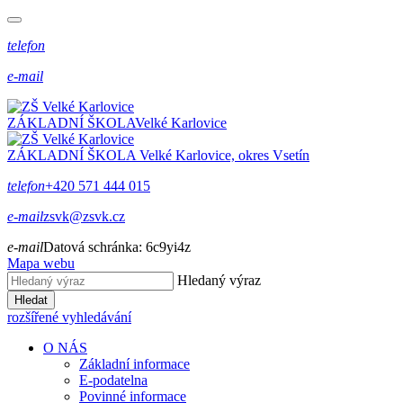
telefon
e-mail
ZÁKLADNÍ ŠKOLA
Velké Karlovice
ZÁKLADNÍ ŠKOLA
Velké Karlovice, okres Vsetín
telefon
+420 571 444 015
e-mail
zsvk@zsvk.cz
e-mail
Datová schránka:
6c9yi4z
Mapa webu
Hledaný výraz
Hledat
rozšířené vyhledávání
O NÁS
Základní informace
E-podatelna
Povinné informace