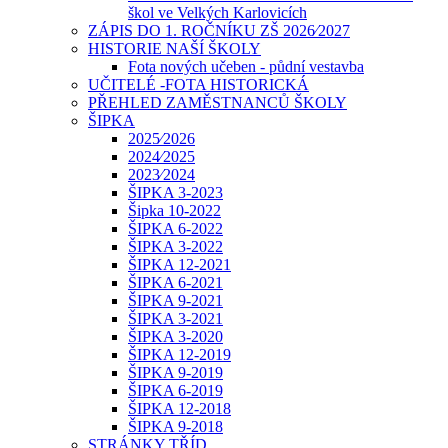
škol ve Velkých Karlovicích
ZÁPIS DO 1. ROČNÍKU ZŠ 2026⁄2027
HISTORIE NAŠÍ ŠKOLY
Fota nových učeben - půdní vestavba
UČITELÉ -FOTA HISTORICKÁ
PŘEHLED ZAMĚSTNANCŮ ŠKOLY
ŠIPKA
2025⁄2026
2024⁄2025
2023⁄2024
ŠIPKA 3-2023
Šipka 10-2022
ŠIPKA 6-2022
ŠIPKA 3-2022
ŠIPKA 12-2021
ŠIPKA 6-2021
ŠIPKA 9-2021
ŠIPKA 3-2021
ŠIPKA 3-2020
ŠIPKA 12-2019
ŠIPKA 9-2019
ŠIPKA 6-2019
ŠIPKA 12-2018
ŠIPKA 9-2018
STRÁNKY TŘÍD