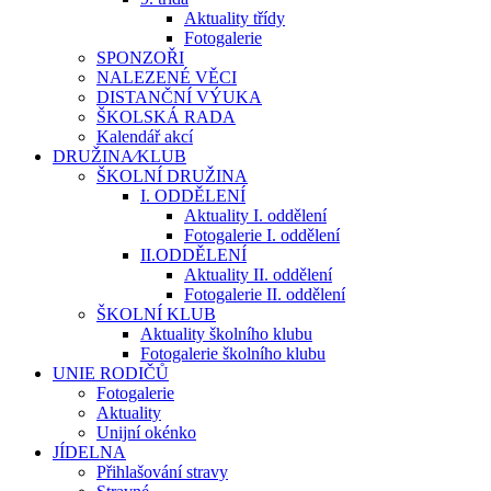
Aktuality třídy
Fotogalerie
SPONZOŘI
NALEZENÉ VĚCI
DISTANČNÍ VÝUKA
ŠKOLSKÁ RADA
Kalendář akcí
DRUŽINA⁄KLUB
ŠKOLNÍ DRUŽINA
I. ODDĚLENÍ
Aktuality I. oddělení
Fotogalerie I. oddělení
II.ODDĚLENÍ
Aktuality II. oddělení
Fotogalerie II. oddělení
ŠKOLNÍ KLUB
Aktuality školního klubu
Fotogalerie školního klubu
UNIE RODIČŮ
Fotogalerie
Aktuality
Unijní okénko
JÍDELNA
Přihlašování stravy