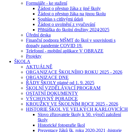
Formuláře - ke stažení
Žádost o přestup žáka z jiné školy
Žádost o přestup žáka na jinou školu
Souhlas s citlivými údaji
Žádost o uvolnění z vyučování
Přihláška do školní družiny 2024⁄2025
Úřední deska
Finanční podpora MŠMT do škol v souvislosti s
dopady pandemie COVID 19.
Telefonní - mobilní aplikace V OBRAZE
Projekty
ŠKOLA
AKTUÁLNĚ
ORGANIZACE ŠKOLNÍHO ROKU 2025 - 2026
ORGANIZACE DNE
ŘÁDY ŠKOLY platné od 1. 9. 2025
ŠKOLNÍ VZDĚLÁVACÍ PROGRAM
OSTATNÍ DOKUMENTY
VÝCHOVNÝ PORADCE
KROUŽKY VE ŠKOLNÍM ROCE 2025 - 2026
HISTORIE ŠKOL VE VELKÝCH KARLOVICÍCH
Slovo zřizovatele školy k 50. výročí založení
školy
Historické fotografie škol
Prezentace žáků šk. roku 2020-2021 -historie