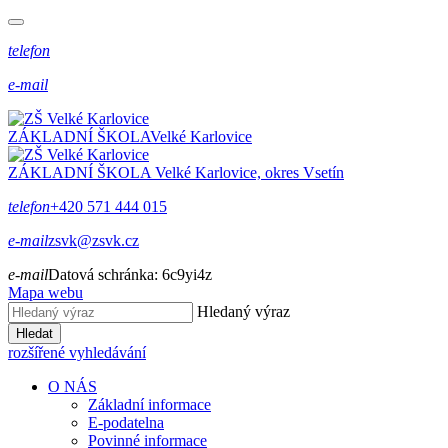
telefon
e-mail
ZÁKLADNÍ ŠKOLA
Velké Karlovice
ZÁKLADNÍ ŠKOLA
Velké Karlovice, okres Vsetín
telefon
+420 571 444 015
e-mail
zsvk@zsvk.cz
e-mail
Datová schránka:
6c9yi4z
Mapa webu
Hledaný výraz
Hledat
rozšířené vyhledávání
O NÁS
Základní informace
E-podatelna
Povinné informace