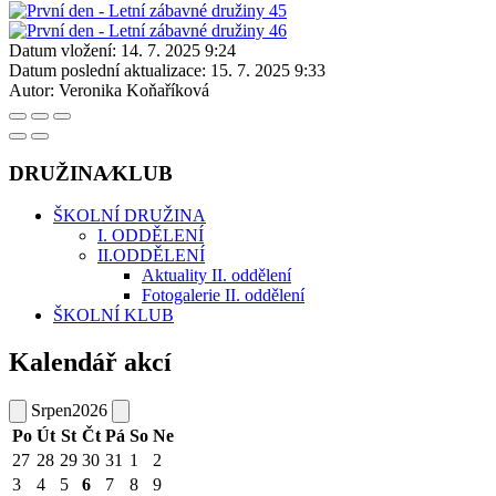
Datum vložení:
14. 7. 2025 9:24
Datum poslední aktualizace:
15. 7. 2025 9:33
Autor:
Veronika Koňaříková
DRUŽINA⁄KLUB
ŠKOLNÍ DRUŽINA
I. ODDĚLENÍ
II.ODDĚLENÍ
Aktuality II. oddělení
Fotogalerie II. oddělení
ŠKOLNÍ KLUB
Kalendář akcí
Srpen
2026
Po
Út
St
Čt
Pá
So
Ne
27
28
29
30
31
1
2
3
4
5
6
7
8
9