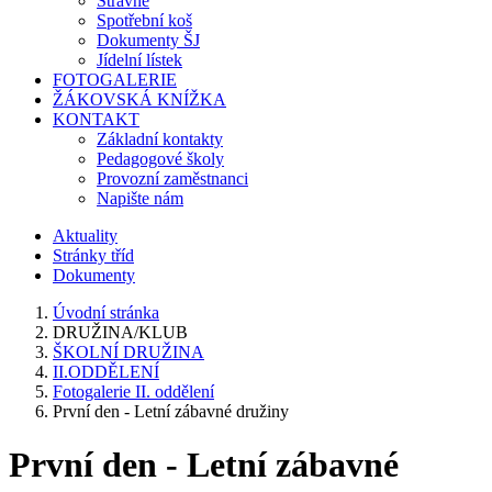
Stravné
Spotřební koš
Dokumenty ŠJ
Jídelní lístek
FOTOGALERIE
ŽÁKOVSKÁ KNÍŽKA
KONTAKT
Základní kontakty
Pedagogové školy
Provozní zaměstnanci
Napište nám
Aktuality
Stránky tříd
Dokumenty
Úvodní stránka
DRUŽINA/KLUB
ŠKOLNÍ DRUŽINA
II.ODDĚLENÍ
Fotogalerie II. oddělení
První den - Letní zábavné družiny
První den - Letní zábavné