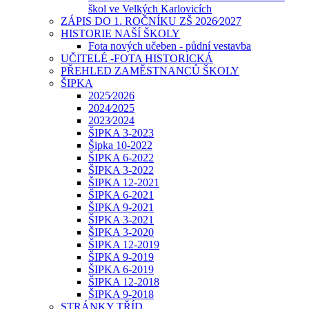
škol ve Velkých Karlovicích
ZÁPIS DO 1. ROČNÍKU ZŠ 2026⁄2027
HISTORIE NAŠÍ ŠKOLY
Fota nových učeben - půdní vestavba
UČITELÉ -FOTA HISTORICKÁ
PŘEHLED ZAMĚSTNANCŮ ŠKOLY
ŠIPKA
2025⁄2026
2024⁄2025
2023⁄2024
ŠIPKA 3-2023
Šipka 10-2022
ŠIPKA 6-2022
ŠIPKA 3-2022
ŠIPKA 12-2021
ŠIPKA 6-2021
ŠIPKA 9-2021
ŠIPKA 3-2021
ŠIPKA 3-2020
ŠIPKA 12-2019
ŠIPKA 9-2019
ŠIPKA 6-2019
ŠIPKA 12-2018
ŠIPKA 9-2018
STRÁNKY TŘÍD