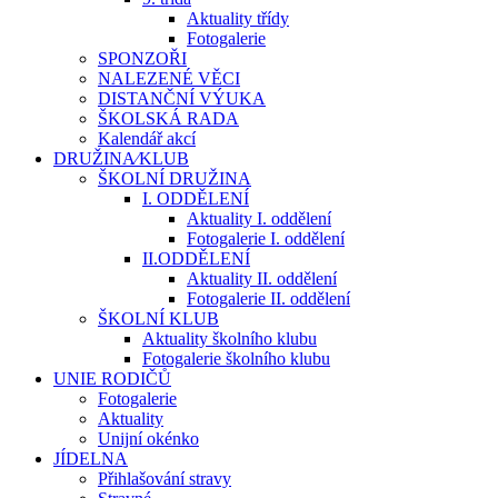
Aktuality třídy
Fotogalerie
SPONZOŘI
NALEZENÉ VĚCI
DISTANČNÍ VÝUKA
ŠKOLSKÁ RADA
Kalendář akcí
DRUŽINA⁄KLUB
ŠKOLNÍ DRUŽINA
I. ODDĚLENÍ
Aktuality I. oddělení
Fotogalerie I. oddělení
II.ODDĚLENÍ
Aktuality II. oddělení
Fotogalerie II. oddělení
ŠKOLNÍ KLUB
Aktuality školního klubu
Fotogalerie školního klubu
UNIE RODIČŮ
Fotogalerie
Aktuality
Unijní okénko
JÍDELNA
Přihlašování stravy