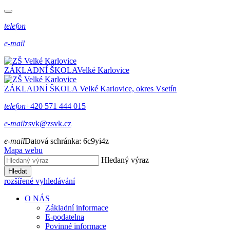
telefon
e-mail
ZÁKLADNÍ ŠKOLA
Velké Karlovice
ZÁKLADNÍ ŠKOLA
Velké Karlovice, okres Vsetín
telefon
+420 571 444 015
e-mail
zsvk@zsvk.cz
e-mail
Datová schránka:
6c9yi4z
Mapa webu
Hledaný výraz
Hledat
rozšířené vyhledávání
O NÁS
Základní informace
E-podatelna
Povinné informace