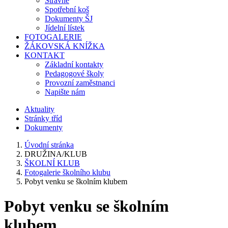
Stravné
Spotřební koš
Dokumenty ŠJ
Jídelní lístek
FOTOGALERIE
ŽÁKOVSKÁ KNÍŽKA
KONTAKT
Základní kontakty
Pedagogové školy
Provozní zaměstnanci
Napište nám
Aktuality
Stránky tříd
Dokumenty
Úvodní stránka
DRUŽINA/KLUB
ŠKOLNÍ KLUB
Fotogalerie školního klubu
Pobyt venku se školním klubem
Pobyt venku se školním
klubem