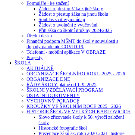
Formuláře - ke stažení
Žádost o přestup žáka z jiné školy
Žádost o přestup žáka na jinou školu
Souhlas s citlivými údaji
Žádost o uvolnění z vyučování
Přihláška do školní družiny 2024⁄2025
Úřední deska
Finanční podpora MŠMT do škol v souvislosti s
dopady pandemie COVID 19.
Telefonní - mobilní aplikace V OBRAZE
Projekty
ŠKOLA
AKTUÁLNĚ
ORGANIZACE ŠKOLNÍHO ROKU 2025 - 2026
ORGANIZACE DNE
ŘÁDY ŠKOLY platné od 1. 9. 2025
ŠKOLNÍ VZDĚLÁVACÍ PROGRAM
OSTATNÍ DOKUMENTY
VÝCHOVNÝ PORADCE
KROUŽKY VE ŠKOLNÍM ROCE 2025 - 2026
HISTORIE ŠKOL VE VELKÝCH KARLOVICÍCH
Slovo zřizovatele školy k 50. výročí založení
školy
Historické fotografie škol
Prezentace žáků šk. roku 2020-2021 -historie