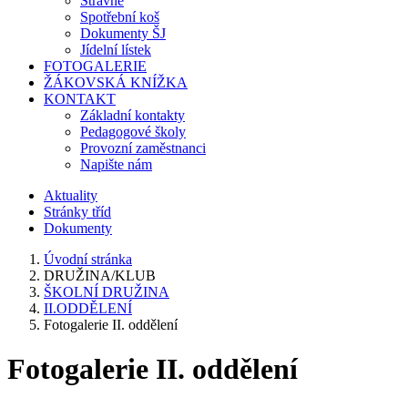
Stravné
Spotřební koš
Dokumenty ŠJ
Jídelní lístek
FOTOGALERIE
ŽÁKOVSKÁ KNÍŽKA
KONTAKT
Základní kontakty
Pedagogové školy
Provozní zaměstnanci
Napište nám
Aktuality
Stránky tříd
Dokumenty
Úvodní stránka
DRUŽINA/KLUB
ŠKOLNÍ DRUŽINA
II.ODDĚLENÍ
Fotogalerie II. oddělení
Fotogalerie II. oddělení