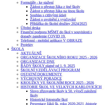
Formuláře - ke stažení
Žádost o přestup žáka z jiné školy
Žádost o přestup žáka na jinou školu
Souhlas s citlivými údaji
Žádost o uvolnění z vyučování
Přihláška do školní družiny 2024⁄2025
Úřední deska
Finanční podpora MŠMT do škol v souvislosti s
dopady pandemie COVID 19.
Telefonní - mobilní aplikace V OBRAZE
Projekty
ŠKOLA
AKTUÁLNĚ
ORGANIZACE ŠKOLNÍHO ROKU 2025 - 2026
ORGANIZACE DNE
ŘÁDY ŠKOLY platné od 1. 9. 2025
ŠKOLNÍ VZDĚLÁVACÍ PROGRAM
OSTATNÍ DOKUMENTY
VÝCHOVNÝ PORADCE
KROUŽKY VE ŠKOLNÍM ROCE 2025 - 2026
HISTORIE ŠKOL VE VELKÝCH KARLOVICÍCH
Slovo zřizovatele školy k 50. výročí založení
školy
Historické fotografie škol
Prezentace žáků šk. roku 2020-2021 -historie