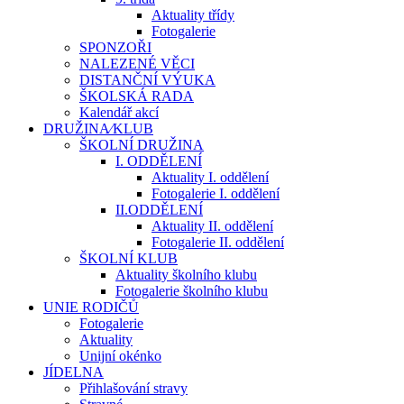
Aktuality třídy
Fotogalerie
SPONZOŘI
NALEZENÉ VĚCI
DISTANČNÍ VÝUKA
ŠKOLSKÁ RADA
Kalendář akcí
DRUŽINA⁄KLUB
ŠKOLNÍ DRUŽINA
I. ODDĚLENÍ
Aktuality I. oddělení
Fotogalerie I. oddělení
II.ODDĚLENÍ
Aktuality II. oddělení
Fotogalerie II. oddělení
ŠKOLNÍ KLUB
Aktuality školního klubu
Fotogalerie školního klubu
UNIE RODIČŮ
Fotogalerie
Aktuality
Unijní okénko
JÍDELNA
Přihlašování stravy