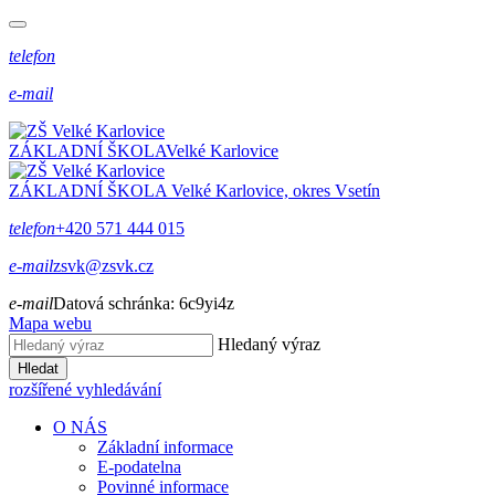
telefon
e-mail
ZÁKLADNÍ ŠKOLA
Velké Karlovice
ZÁKLADNÍ ŠKOLA
Velké Karlovice, okres Vsetín
telefon
+420 571 444 015
e-mail
zsvk@zsvk.cz
e-mail
Datová schránka:
6c9yi4z
Mapa webu
Hledaný výraz
Hledat
rozšířené vyhledávání
O NÁS
Základní informace
E-podatelna
Povinné informace