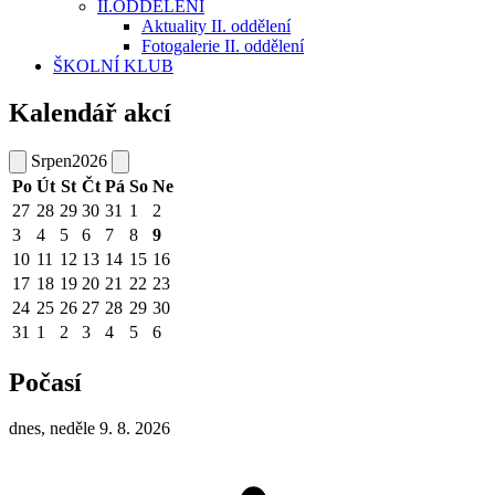
II.ODDĚLENÍ
Aktuality II. oddělení
Fotogalerie II. oddělení
ŠKOLNÍ KLUB
Kalendář akcí
Srpen
2026
Po
Út
St
Čt
Pá
So
Ne
27
28
29
30
31
1
2
3
4
5
6
7
8
9
10
11
12
13
14
15
16
17
18
19
20
21
22
23
24
25
26
27
28
29
30
31
1
2
3
4
5
6
Počasí
dnes, neděle 9. 8. 2026