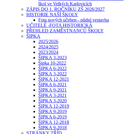
škol ve Velkých Karlovicích
ZÁPIS DO 1. ROČNÍKU ZŠ 2026⁄2027
HISTORIE NAŠÍ ŠKOLY
Fota nových učeben - půdní vestavba
UČITELÉ -FOTA HISTORICKÁ
PŘEHLED ZAMĚSTNANCŮ ŠKOLY
ŠIPKA
2025⁄2026
2024⁄2025
2023⁄2024
ŠIPKA 3-2023
Šipka 10-2022
ŠIPKA 6-2022
ŠIPKA 3-2022
ŠIPKA 12-2021
ŠIPKA 6-2021
ŠIPKA 9-2021
ŠIPKA 3-2021
ŠIPKA 3-2020
ŠIPKA 12-2019
ŠIPKA 9-2019
ŠIPKA 6-2019
ŠIPKA 12-2018
ŠIPKA 9-2018
STRÁNKY TŘÍD