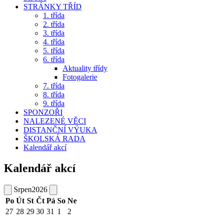
STRÁNKY TŘÍD
1. třída
2. třída
3. třída
4. třída
5. třída
6. třída
Aktuality třídy
Fotogalerie
7. třída
8. třída
9. třída
SPONZOŘI
NALEZENÉ VĚCI
DISTANČNÍ VÝUKA
ŠKOLSKÁ RADA
Kalendář akcí
Kalendář akcí
Srpen
2026
Po
Út
St
Čt
Pá
So
Ne
27
28
29
30
31
1
2