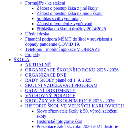
Formuláře - ke stažení
Žádost o přestup žáka z jiné školy
Žádost o přestup žáka na jinou školu
Souhlas s citlivými údaji
Žádost o uvolnění z vyučování
Přihláška do školní družiny 2024⁄2025
Úřední deska
Finanční podpora MŠMT do škol v souvislosti s
dopady pandemie COVID 19.
Telefonní - mobilní aplikace V OBRAZE
Projekty
ŠKOLA
AKTUÁLNĚ
ORGANIZACE ŠKOLNÍHO ROKU 2025 - 2026
ORGANIZACE DNE
ŘÁDY ŠKOLY platné od 1. 9. 2025
ŠKOLNÍ VZDĚLÁVACÍ PROGRAM
OSTATNÍ DOKUMENTY
VÝCHOVNÝ PORADCE
KROUŽKY VE ŠKOLNÍM ROCE 2025 - 2026
HISTORIE ŠKOL VE VELKÝCH KARLOVICÍCH
Slovo zřizovatele školy k 50. výročí založení
školy
Historické fotografie škol
Prezentace žáků šk. roku 2020-2021 -historie