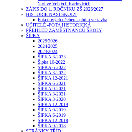
škol ve Velkých Karlovicích
ZÁPIS DO 1. ROČNÍKU ZŠ 2026⁄2027
HISTORIE NAŠÍ ŠKOLY
Fota nových učeben - půdní vestavba
UČITELÉ -FOTA HISTORICKÁ
PŘEHLED ZAMĚSTNANCŮ ŠKOLY
ŠIPKA
2025⁄2026
2024⁄2025
2023⁄2024
ŠIPKA 3-2023
Šipka 10-2022
ŠIPKA 6-2022
ŠIPKA 3-2022
ŠIPKA 12-2021
ŠIPKA 6-2021
ŠIPKA 9-2021
ŠIPKA 3-2021
ŠIPKA 3-2020
ŠIPKA 12-2019
ŠIPKA 9-2019
ŠIPKA 6-2019
ŠIPKA 12-2018
ŠIPKA 9-2018
STRÁNKY TŘÍD