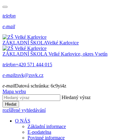
telefon
e-mail
ZÁKLADNÍ ŠKOLA
Velké Karlovice
ZÁKLADNÍ ŠKOLA
Velké Karlovice, okres Vsetín
telefon
+420 571 444 015
e-mail
zsvk@zsvk.cz
e-mail
Datová schránka:
6c9yi4z
Mapa webu
Hledaný výraz
Hledat
rozšířené vyhledávání
O NÁS
Základní informace
E-podatelna
Povinné informace