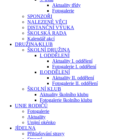
Aktuality třídy
Fotogalerie
SPONZOŘI
NALEZENÉ VĚCI
DISTANČNÍ VÝUKA
ŠKOLSKÁ RADA
Kalendář akcí
DRUŽINA⁄KLUB
ŠKOLNÍ DRUŽINA
I. ODDĚLENÍ
Aktuality I. oddělení
Fotogalerie I. oddělení
II.ODDĚLENÍ
Aktuality II. oddělení
Fotogalerie II. oddělení
ŠKOLNÍ KLUB
Aktuality školního klubu
Fotogalerie školního klubu
UNIE RODIČŮ
Fotogalerie
Aktuality
Unijní okénko
JÍDELNA
Přihlašování stravy