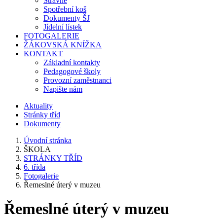
Stravné
Spotřební koš
Dokumenty ŠJ
Jídelní lístek
FOTOGALERIE
ŽÁKOVSKÁ KNÍŽKA
KONTAKT
Základní kontakty
Pedagogové školy
Provozní zaměstnanci
Napište nám
Aktuality
Stránky tříd
Dokumenty
Úvodní stránka
ŠKOLA
STRÁNKY TŘÍD
6. třída
Fotogalerie
Řemeslné úterý v muzeu
Řemeslné úterý v muzeu