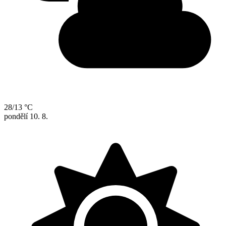
28/13 °C
pondělí
10. 8.