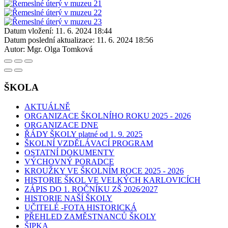
Datum vložení:
11. 6. 2024 18:44
Datum poslední aktualizace:
11. 6. 2024 18:56
Autor:
Mgr. Olga Tomková
ŠKOLA
AKTUÁLNĚ
ORGANIZACE ŠKOLNÍHO ROKU 2025 - 2026
ORGANIZACE DNE
ŘÁDY ŠKOLY platné od 1. 9. 2025
ŠKOLNÍ VZDĚLÁVACÍ PROGRAM
OSTATNÍ DOKUMENTY
VÝCHOVNÝ PORADCE
KROUŽKY VE ŠKOLNÍM ROCE 2025 - 2026
HISTORIE ŠKOL VE VELKÝCH KARLOVICÍCH
ZÁPIS DO 1. ROČNÍKU ZŠ 2026⁄2027
HISTORIE NAŠÍ ŠKOLY
UČITELÉ -FOTA HISTORICKÁ
PŘEHLED ZAMĚSTNANCŮ ŠKOLY
ŠIPKA