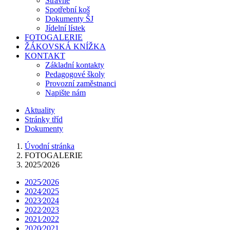
Stravné
Spotřební koš
Dokumenty ŠJ
Jídelní lístek
FOTOGALERIE
ŽÁKOVSKÁ KNÍŽKA
KONTAKT
Základní kontakty
Pedagogové školy
Provozní zaměstnanci
Napište nám
Aktuality
Stránky tříd
Dokumenty
Úvodní stránka
FOTOGALERIE
2025/2026
2025⁄2026
2024⁄2025
2023⁄2024
2022⁄2023
2021⁄2022
2020⁄2021