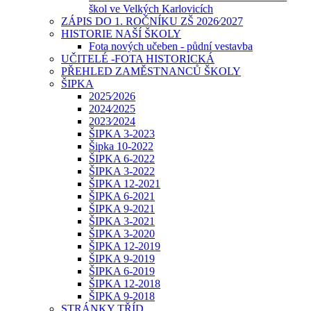
škol ve Velkých Karlovicích
ZÁPIS DO 1. ROČNÍKU ZŠ 2026⁄2027
HISTORIE NAŠÍ ŠKOLY
Fota nových učeben - půdní vestavba
UČITELÉ -FOTA HISTORICKÁ
PŘEHLED ZAMĚSTNANCŮ ŠKOLY
ŠIPKA
2025⁄2026
2024⁄2025
2023⁄2024
ŠIPKA 3-2023
Šipka 10-2022
ŠIPKA 6-2022
ŠIPKA 3-2022
ŠIPKA 12-2021
ŠIPKA 6-2021
ŠIPKA 9-2021
ŠIPKA 3-2021
ŠIPKA 3-2020
ŠIPKA 12-2019
ŠIPKA 9-2019
ŠIPKA 6-2019
ŠIPKA 12-2018
ŠIPKA 9-2018
STRÁNKY TŘÍD