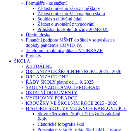
Formuláře - ke stažení
Žádost o přestup žáka z jiné školy
Žádost o přestup žáka na jinou školu
Souhlas s citlivými údaji
Žádost o uvolnění z vyučování
Přihláška do školní družiny 2024⁄2025
Úřední deska
Finanční podpora MŠMT do škol v souvislosti s
dopady pandemie COVID 19.
Telefonní - mobilní aplikace V OBRAZE
Projekty
ŠKOLA
AKTUÁLNĚ
ORGANIZACE ŠKOLNÍHO ROKU 2025 - 2026
ORGANIZACE DNE
ŘÁDY ŠKOLY platné od 1. 9. 2025
ŠKOLNÍ VZDĚLÁVACÍ PROGRAM
OSTATNÍ DOKUMENTY
VÝCHOVNÝ PORADCE
KROUŽKY VE ŠKOLNÍM ROCE 2025 - 2026
HISTORIE ŠKOL VE VELKÝCH KARLOVICÍCH
Slovo zřizovatele školy k 50. výročí založení
školy
Historické fotografie škol
Prezentace žáků šk. roku 2020-2021 -historie