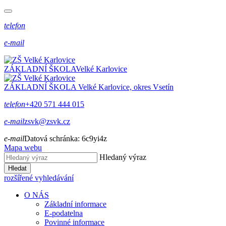
telefon
e-mail
ZÁKLADNÍ ŠKOLA
Velké Karlovice
ZÁKLADNÍ ŠKOLA
Velké Karlovice, okres Vsetín
telefon
+420 571 444 015
e-mail
zsvk@zsvk.cz
e-mail
Datová schránka:
6c9yi4z
Mapa webu
Hledaný výraz
Hledat
rozšířené vyhledávání
O NÁS
Základní informace
E-podatelna
Povinné informace