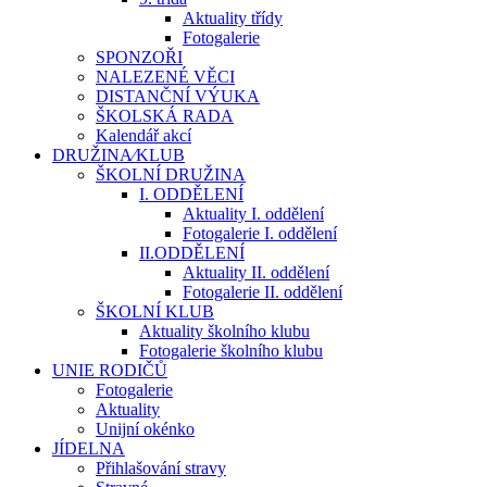
Aktuality třídy
Fotogalerie
SPONZOŘI
NALEZENÉ VĚCI
DISTANČNÍ VÝUKA
ŠKOLSKÁ RADA
Kalendář akcí
DRUŽINA⁄KLUB
ŠKOLNÍ DRUŽINA
I. ODDĚLENÍ
Aktuality I. oddělení
Fotogalerie I. oddělení
II.ODDĚLENÍ
Aktuality II. oddělení
Fotogalerie II. oddělení
ŠKOLNÍ KLUB
Aktuality školního klubu
Fotogalerie školního klubu
UNIE RODIČŮ
Fotogalerie
Aktuality
Unijní okénko
JÍDELNA
Přihlašování stravy