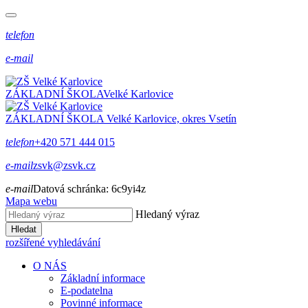
telefon
e-mail
ZÁKLADNÍ ŠKOLA
Velké Karlovice
ZÁKLADNÍ ŠKOLA
Velké Karlovice, okres Vsetín
telefon
+420 571 444 015
e-mail
zsvk@zsvk.cz
e-mail
Datová schránka:
6c9yi4z
Mapa webu
Hledaný výraz
Hledat
rozšířené vyhledávání
O NÁS
Základní informace
E-podatelna
Povinné informace