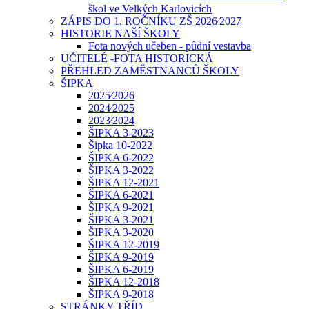
škol ve Velkých Karlovicích
ZÁPIS DO 1. ROČNÍKU ZŠ 2026⁄2027
HISTORIE NAŠÍ ŠKOLY
Fota nových učeben - půdní vestavba
UČITELÉ -FOTA HISTORICKÁ
PŘEHLED ZAMĚSTNANCŮ ŠKOLY
ŠIPKA
2025⁄2026
2024⁄2025
2023⁄2024
ŠIPKA 3-2023
Šipka 10-2022
ŠIPKA 6-2022
ŠIPKA 3-2022
ŠIPKA 12-2021
ŠIPKA 6-2021
ŠIPKA 9-2021
ŠIPKA 3-2021
ŠIPKA 3-2020
ŠIPKA 12-2019
ŠIPKA 9-2019
ŠIPKA 6-2019
ŠIPKA 12-2018
ŠIPKA 9-2018
STRÁNKY TŘÍD