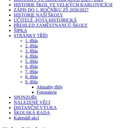
HISTORIE ŠKOL VE VELKÝCH KARLOVICÍCH
ZÁPIS DO 1. ROČNÍKU ZŠ 2026⁄2027
HISTORIE NAŠÍ ŠKOLY
UČITELÉ -FOTA HISTORICKÁ
PŘEHLED ZAMĚSTNANCŮ ŠKOLY
ŠIPKA
STRÁNKY TŘÍD
1. třída
2. třída
3. třída
4. třída
5. třída
6. třída
7. třída
8. třída
9. třída
Aktuality třídy
Fotogalerie
SPONZOŘI
NALEZENÉ VĚCI
DISTANČNÍ VÝUKA
ŠKOLSKÁ RADA
Kalendář akcí