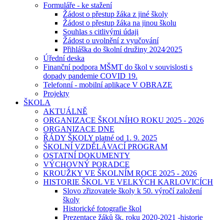
Formuláře - ke stažení
Žádost o přestup žáka z jiné školy
Žádost o přestup žáka na jinou školu
Souhlas s citlivými údaji
Žádost o uvolnění z vyučování
Přihláška do školní družiny 2024⁄2025
Úřední deska
Finanční podpora MŠMT do škol v souvislosti s
dopady pandemie COVID 19.
Telefonní - mobilní aplikace V OBRAZE
Projekty
ŠKOLA
AKTUÁLNĚ
ORGANIZACE ŠKOLNÍHO ROKU 2025 - 2026
ORGANIZACE DNE
ŘÁDY ŠKOLY platné od 1. 9. 2025
ŠKOLNÍ VZDĚLÁVACÍ PROGRAM
OSTATNÍ DOKUMENTY
VÝCHOVNÝ PORADCE
KROUŽKY VE ŠKOLNÍM ROCE 2025 - 2026
HISTORIE ŠKOL VE VELKÝCH KARLOVICÍCH
Slovo zřizovatele školy k 50. výročí založení
školy
Historické fotografie škol
Prezentace žáků šk. roku 2020-2021 -historie