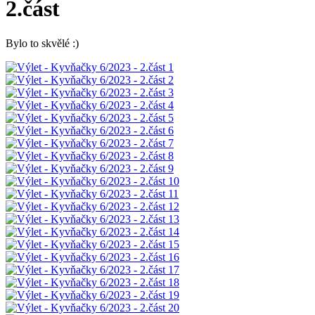
2.část
Bylo to skvělé :)