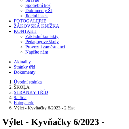
Stravné
Spotřební koš
Dokumenty ŠJ
Jídelní lístek
FOTOGALERIE
ŽÁKOVSKÁ KNÍŽKA
KONTAKT
Základní kontakty
Pedagogové školy
Provozní zaměstnanci
Napište nám
Aktuality
Stránky tříd
Dokumenty
Úvodní stránka
ŠKOLA
STRÁNKY TŘÍD
9. třída
Fotogalerie
Výlet - Kyvňačky 6/2023 - 2.část
Výlet - Kyvňačky 6/2023 -