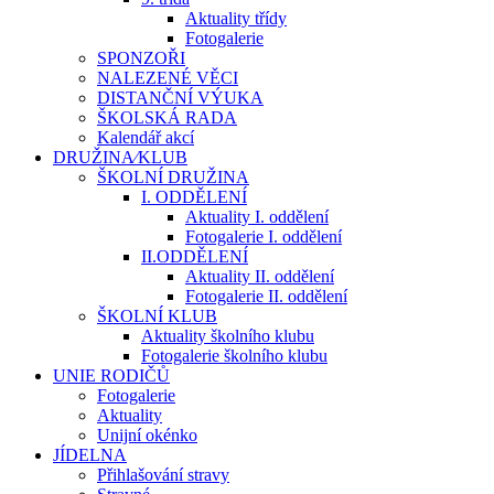
Aktuality třídy
Fotogalerie
SPONZOŘI
NALEZENÉ VĚCI
DISTANČNÍ VÝUKA
ŠKOLSKÁ RADA
Kalendář akcí
DRUŽINA⁄KLUB
ŠKOLNÍ DRUŽINA
I. ODDĚLENÍ
Aktuality I. oddělení
Fotogalerie I. oddělení
II.ODDĚLENÍ
Aktuality II. oddělení
Fotogalerie II. oddělení
ŠKOLNÍ KLUB
Aktuality školního klubu
Fotogalerie školního klubu
UNIE RODIČŮ
Fotogalerie
Aktuality
Unijní okénko
JÍDELNA
Přihlašování stravy