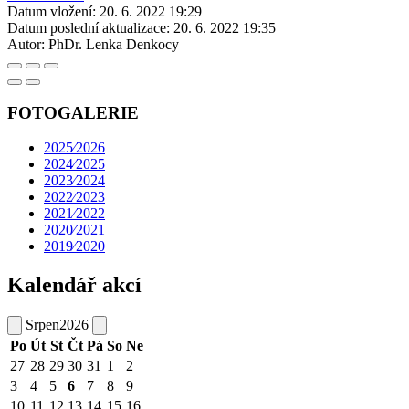
Datum vložení:
20. 6. 2022 19:29
Datum poslední aktualizace:
20. 6. 2022 19:35
Autor:
PhDr. Lenka Denkocy
FOTOGALERIE
2025⁄2026
2024⁄2025
2023⁄2024
2022⁄2023
2021⁄2022
2020⁄2021
2019⁄2020
Kalendář akcí
Srpen
2026
Po
Út
St
Čt
Pá
So
Ne
27
28
29
30
31
1
2
3
4
5
6
7
8
9
10
11
12
13
14
15
16