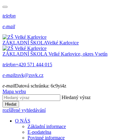
telefon
e-mail
ZÁKLADNÍ ŠKOLA
Velké Karlovice
ZÁKLADNÍ ŠKOLA
Velké Karlovice, okres Vsetín
telefon
+420 571 444 015
e-mail
zsvk@zsvk.cz
e-mail
Datová schránka:
6c9yi4z
Mapa webu
Hledaný výraz
Hledat
rozšířené vyhledávání
O NÁS
Základní informace
E-podatelna
Povinné informace