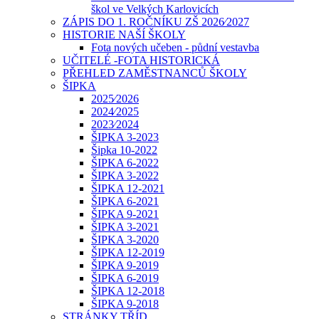
škol ve Velkých Karlovicích
ZÁPIS DO 1. ROČNÍKU ZŠ 2026⁄2027
HISTORIE NAŠÍ ŠKOLY
Fota nových učeben - půdní vestavba
UČITELÉ -FOTA HISTORICKÁ
PŘEHLED ZAMĚSTNANCŮ ŠKOLY
ŠIPKA
2025⁄2026
2024⁄2025
2023⁄2024
ŠIPKA 3-2023
Šipka 10-2022
ŠIPKA 6-2022
ŠIPKA 3-2022
ŠIPKA 12-2021
ŠIPKA 6-2021
ŠIPKA 9-2021
ŠIPKA 3-2021
ŠIPKA 3-2020
ŠIPKA 12-2019
ŠIPKA 9-2019
ŠIPKA 6-2019
ŠIPKA 12-2018
ŠIPKA 9-2018
STRÁNKY TŘÍD