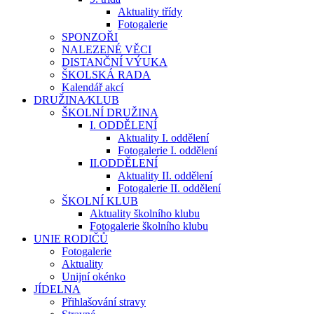
Aktuality třídy
Fotogalerie
SPONZOŘI
NALEZENÉ VĚCI
DISTANČNÍ VÝUKA
ŠKOLSKÁ RADA
Kalendář akcí
DRUŽINA⁄KLUB
ŠKOLNÍ DRUŽINA
I. ODDĚLENÍ
Aktuality I. oddělení
Fotogalerie I. oddělení
II.ODDĚLENÍ
Aktuality II. oddělení
Fotogalerie II. oddělení
ŠKOLNÍ KLUB
Aktuality školního klubu
Fotogalerie školního klubu
UNIE RODIČŮ
Fotogalerie
Aktuality
Unijní okénko
JÍDELNA
Přihlašování stravy