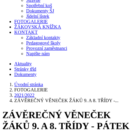
Stravné
Spotřební koš
Dokumenty ŠJ
Jídelní lístek
FOTOGALERIE
ŽÁKOVSKÁ KNÍŽKA
KONTAKT
Základní kontakty
Pedagogové školy
Provozní zaměstnanci
Napište nám
Aktuality
Stránky tříd
Dokumenty
Úvodní stránka
FOTOGALERIE
2021/2022
ZÁVĚREČNÝ VĚNEČEK ŽÁKŮ 9. A 8. TŘÍDY -...
ZÁVĚREČNÝ VĚNEČEK
ŽÁKŮ 9. A 8. TŘÍDY - PÁTEK