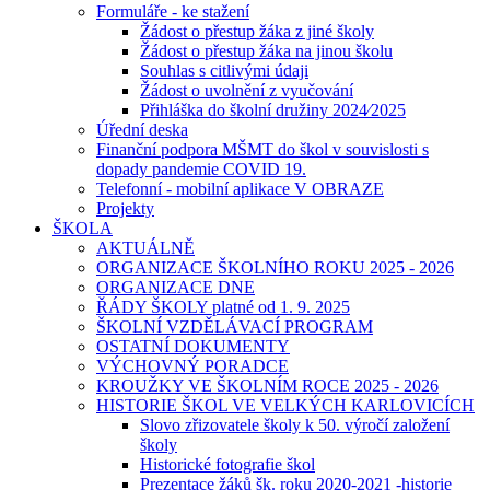
Formuláře - ke stažení
Žádost o přestup žáka z jiné školy
Žádost o přestup žáka na jinou školu
Souhlas s citlivými údaji
Žádost o uvolnění z vyučování
Přihláška do školní družiny 2024⁄2025
Úřední deska
Finanční podpora MŠMT do škol v souvislosti s
dopady pandemie COVID 19.
Telefonní - mobilní aplikace V OBRAZE
Projekty
ŠKOLA
AKTUÁLNĚ
ORGANIZACE ŠKOLNÍHO ROKU 2025 - 2026
ORGANIZACE DNE
ŘÁDY ŠKOLY platné od 1. 9. 2025
ŠKOLNÍ VZDĚLÁVACÍ PROGRAM
OSTATNÍ DOKUMENTY
VÝCHOVNÝ PORADCE
KROUŽKY VE ŠKOLNÍM ROCE 2025 - 2026
HISTORIE ŠKOL VE VELKÝCH KARLOVICÍCH
Slovo zřizovatele školy k 50. výročí založení
školy
Historické fotografie škol
Prezentace žáků šk. roku 2020-2021 -historie