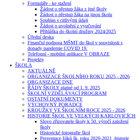
Formuláře - ke stažení
Žádost o přestup žáka z jiné školy
Žádost o přestup žáka na jinou školu
Souhlas s citlivými údaji
Žádost o uvolnění z vyučování
Přihláška do školní družiny 2024⁄2025
Úřední deska
Finanční podpora MŠMT do škol v souvislosti s
dopady pandemie COVID 19.
Telefonní - mobilní aplikace V OBRAZE
Projekty
ŠKOLA
AKTUÁLNĚ
ORGANIZACE ŠKOLNÍHO ROKU 2025 - 2026
ORGANIZACE DNE
ŘÁDY ŠKOLY platné od 1. 9. 2025
ŠKOLNÍ VZDĚLÁVACÍ PROGRAM
OSTATNÍ DOKUMENTY
VÝCHOVNÝ PORADCE
KROUŽKY VE ŠKOLNÍM ROCE 2025 - 2026
HISTORIE ŠKOL VE VELKÝCH KARLOVICÍCH
Slovo zřizovatele školy k 50. výročí založení
školy
Historické fotografie škol
Prezentace žáků šk. roku 2020-2021 -historie